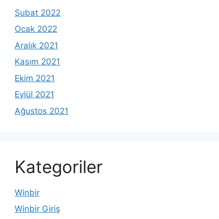
Şubat 2022
Ocak 2022
Aralık 2021
Kasım 2021
Ekim 2021
Eylül 2021
Ağustos 2021
Kategoriler
Winbir
Winbir Giriş