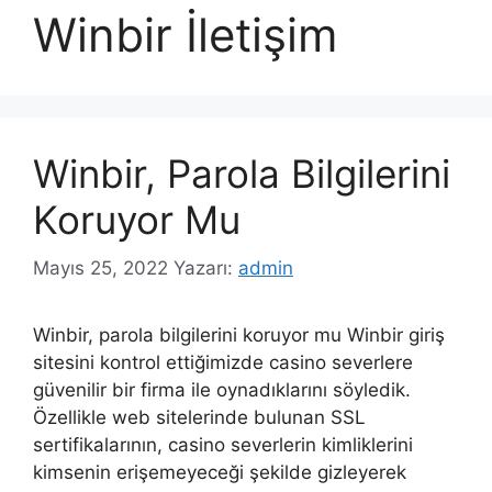
Winbir İletişim
Winbir, Parola Bilgilerini
Koruyor Mu
Mayıs 25, 2022
Yazarı:
admin
Winbir, parola bilgilerini koruyor mu Winbir giriş
sitesini kontrol ettiğimizde casino severlere
güvenilir bir firma ile oynadıklarını söyledik.
Özellikle web sitelerinde bulunan SSL
sertifikalarının, casino severlerin kimliklerini
kimsenin erişemeyeceği şekilde gizleyerek