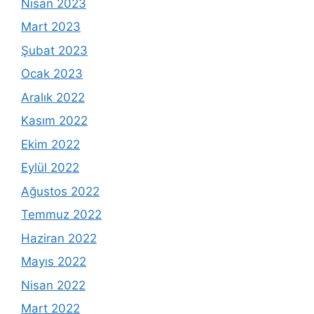
Nisan 2023
Mart 2023
Şubat 2023
Ocak 2023
Aralık 2022
Kasım 2022
Ekim 2022
Eylül 2022
Ağustos 2022
Temmuz 2022
Haziran 2022
Mayıs 2022
Nisan 2022
Mart 2022