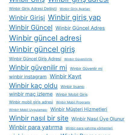
Winbir Giriş Adresi Değişti
Winbir Giriş Ayarları
Winbir giriş yap
Winbir Girişi
Winbir Güncel
Winbir Güncel Adres
Winbir güncel adresi
Winbir güncel giriş
Winbir Güncel Giriş Adresi
Winbir Güvenilirlik
Winbir güvenilir mi
Winbir Güvenlir mi
Winbir Kayıt
winbir instagram
Winbir kaç oldu
Winbir lisansı
winbir maç izleme
Winbir Mobil Giriş
Winbir mobil giriş adresi
Winbir Mobil Programı
Winbir Müşteri Hizmetleri
Winbir Mobil Uygulaması
Winbir nasıl bir site
Winbir Nasıl Üye Olunur
Winbir para yatırma
Winbir para yatırma yöntemleri