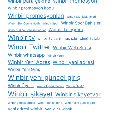
Winbir Promosyon
winbir para çekme
winbir promosyon kodu
Winbir promosyonları
Winbir Slot Makineleri
Winbir Spor Bahisleri
Winbir Slot Oyunu Nedir
Winbir Spor
Winbir Telegram
Winbir Sıkça Sorulan Sorular
Winbir tv
winbir tv canli maç izle
winbir tv izle
Winbir Twitter
Winbir Web Sitesi
Winbir whatsapp
Winbir Yatırım
Winbir Yeni Adres
Winbir yeni adresi
Winbir Yeni Giriş
Winbir yeni güncel giriş
Winbir Üyelik
Winbir Üyelik Süreci
Winbir Üyeliği
Winbir şikayet
Winbir şikayetvar
Wnbir gerçek adresi
Wnbir güncel giriş
Wnbir yeni güncel giriş
yeni adresi winbir
yeni giris winbir