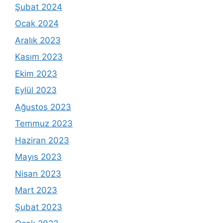
Şubat 2024
Ocak 2024
Aralık 2023
Kasım 2023
Ekim 2023
Eylül 2023
Ağustos 2023
Temmuz 2023
Haziran 2023
Mayıs 2023
Nisan 2023
Mart 2023
Şubat 2023