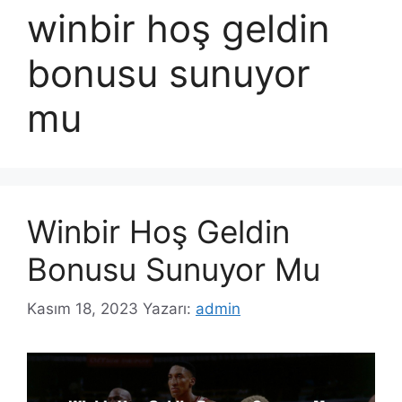
winbir hoş geldin
bonusu sunuyor
mu
Winbir Hoş Geldin
Bonusu Sunuyor Mu
Kasım 18, 2023
Yazarı:
admin