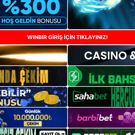
WINBIR GİRİŞ İÇİN TIKLAYINIZ!