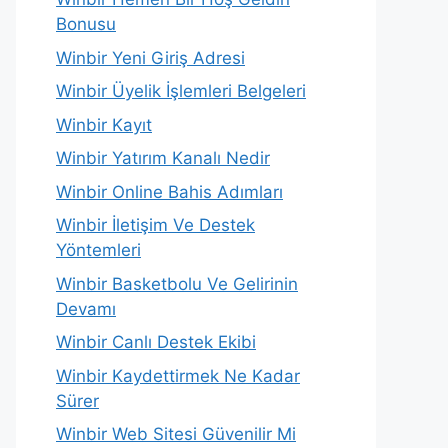
Bonusu
Winbir Yeni Giriş Adresi
Winbir Üyelik İşlemleri Belgeleri
Winbir Kayıt
Winbir Yatırım Kanalı Nedir
Winbir Online Bahis Adımları
Winbir İletişim Ve Destek
Yöntemleri
Winbir Basketbolu Ve Gelirinin
Devamı
Winbir Canlı Destek Ekibi
Winbir Kaydettirmek Ne Kadar
Sürer
Winbir Web Sitesi Güvenilir Mi