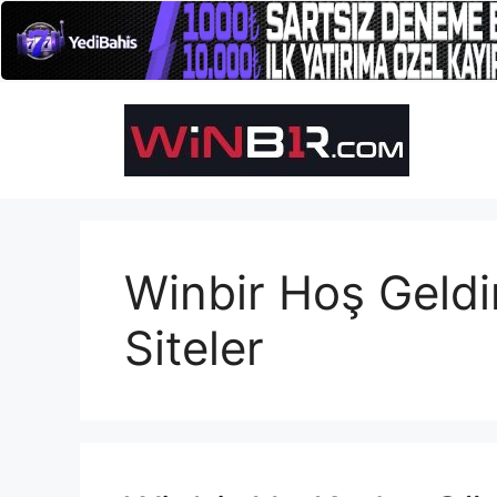
İçeriğe
atla
Winbir Hoş Geld
Siteler