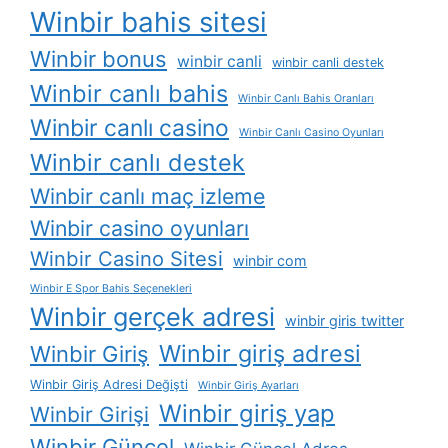
Winbir bahis sitesi
Winbir bonus
winbir canli
winbir canli destek
Winbir canlı bahis
Winbir Canlı Bahis Oranları
Winbir canlı casino
Winbir Canlı Casino Oyunları
Winbir canlı destek
Winbir canlı maç izleme
Winbir casino oyunları
Winbir Casino Sitesi
winbir com
Winbir E Spor Bahis Seçenekleri
Winbir gerçek adresi
winbir giris twitter
Winbir giriş adresi
Winbir Giriş
Winbir Giriş Adresi Değişti
Winbir Giriş Ayarları
Winbir giriş yap
Winbir Girişi
Winbir Güncel