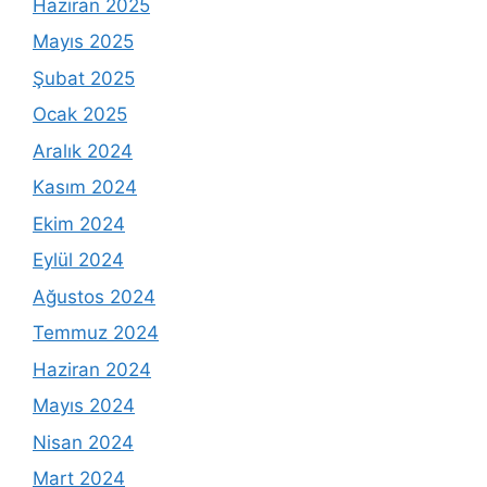
Haziran 2025
Mayıs 2025
Şubat 2025
Ocak 2025
Aralık 2024
Kasım 2024
Ekim 2024
Eylül 2024
Ağustos 2024
Temmuz 2024
Haziran 2024
Mayıs 2024
Nisan 2024
Mart 2024