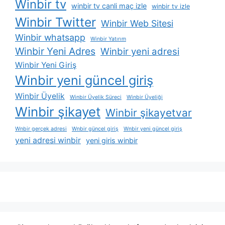
Winbir tv
winbir tv canli maç izle
winbir tv izle
Winbir Twitter
Winbir Web Sitesi
Winbir whatsapp
Winbir Yatırım
Winbir Yeni Adres
Winbir yeni adresi
Winbir Yeni Giriş
Winbir yeni güncel giriş
Winbir Üyelik
Winbir Üyelik Süreci
Winbir Üyeliği
Winbir şikayet
Winbir şikayetvar
Wnbir gerçek adresi
Wnbir güncel giriş
Wnbir yeni güncel giriş
yeni adresi winbir
yeni giris winbir