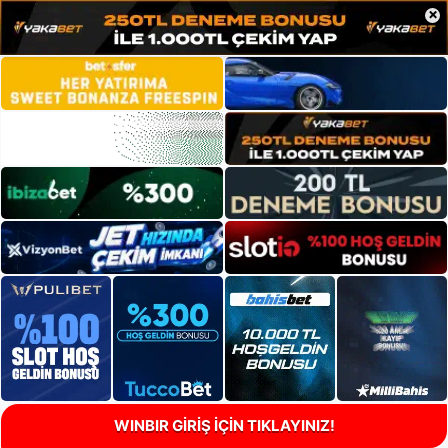
×
WINBIR GİRİŞ İÇİN TIKLAYINIZ!