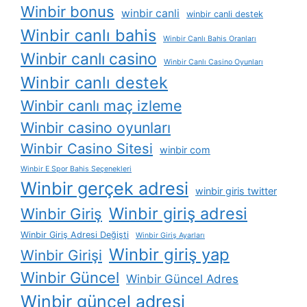
Winbir bonus
winbir canli
winbir canli destek
Winbir canlı bahis
Winbir Canlı Bahis Oranları
Winbir canlı casino
Winbir Canlı Casino Oyunları
Winbir canlı destek
Winbir canlı maç izleme
Winbir casino oyunları
Winbir Casino Sitesi
winbir com
Winbir E Spor Bahis Seçenekleri
Winbir gerçek adresi
winbir giris twitter
Winbir giriş adresi
Winbir Giriş
Winbir Giriş Adresi Değişti
Winbir Giriş Ayarları
Winbir giriş yap
Winbir Girişi
Winbir Güncel
Winbir Güncel Adres
Winbir güncel adresi