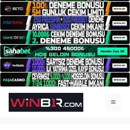
İçeriğe
atla
Menü