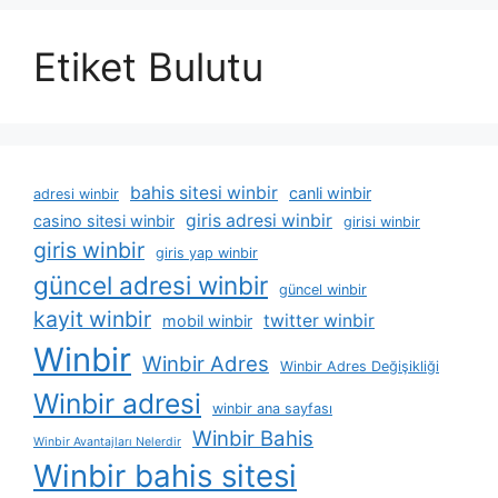
Etiket Bulutu
bahis sitesi winbir
canli winbir
adresi winbir
giris adresi winbir
casino sitesi winbir
girisi winbir
giris winbir
giris yap winbir
güncel adresi winbir
güncel winbir
kayit winbir
twitter winbir
mobil winbir
Winbir
Winbir Adres
Winbir Adres Değişikliği
Winbir adresi
winbir ana sayfası
Winbir Bahis
Winbir Avantajları Nelerdir
Winbir bahis sitesi