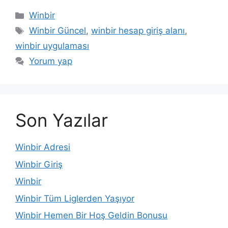
Kategoriler
Winbir
Etiketler
Winbir Güncel
,
winbir hesap giriş alanı
,
winbir uygulaması
Yorum yap
Son Yazılar
Winbir Adresi
Winbir Giriş
Winbir
Winbir Tüm Liglerden Yaşıyor
Winbir Hemen Bir Hoş Geldin Bonusu