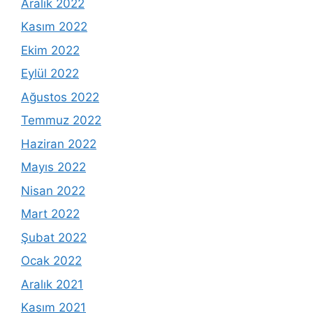
Aralık 2022
Kasım 2022
Ekim 2022
Eylül 2022
Ağustos 2022
Temmuz 2022
Haziran 2022
Mayıs 2022
Nisan 2022
Mart 2022
Şubat 2022
Ocak 2022
Aralık 2021
Kasım 2021