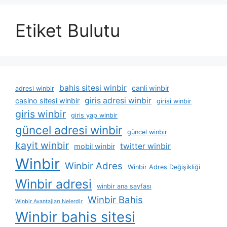
Etiket Bulutu
bahis sitesi winbir
canli winbir
adresi winbir
giris adresi winbir
casino sitesi winbir
girisi winbir
giris winbir
giris yap winbir
güncel adresi winbir
güncel winbir
kayit winbir
twitter winbir
mobil winbir
Winbir
Winbir Adres
Winbir Adres Değişikliği
Winbir adresi
winbir ana sayfası
Winbir Bahis
Winbir Avantajları Nelerdir
Winbir bahis sitesi