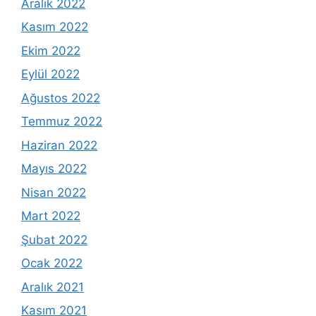
Aralık 2022
Kasım 2022
Ekim 2022
Eylül 2022
Ağustos 2022
Temmuz 2022
Haziran 2022
Mayıs 2022
Nisan 2022
Mart 2022
Şubat 2022
Ocak 2022
Aralık 2021
Kasım 2021