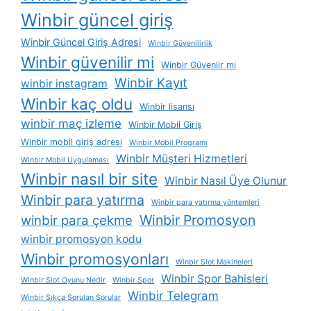
Winbir güncel giriş
Winbir Güncel Giriş Adresi
Winbir Güvenilirlik
Winbir güvenilir mi
Winbir Güvenlir mi
Winbir Kayıt
winbir instagram
Winbir kaç oldu
Winbir lisansı
winbir maç izleme
Winbir Mobil Giriş
Winbir mobil giriş adresi
Winbir Mobil Programı
Winbir Müşteri Hizmetleri
Winbir Mobil Uygulaması
Winbir nasıl bir site
Winbir Nasıl Üye Olunur
Winbir para yatırma
Winbir para yatırma yöntemleri
Winbir Promosyon
winbir para çekme
winbir promosyon kodu
Winbir promosyonları
Winbir Slot Makineleri
Winbir Spor Bahisleri
Winbir Slot Oyunu Nedir
Winbir Spor
Winbir Telegram
Winbir Sıkça Sorulan Sorular