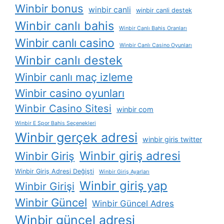
Winbir bonus
winbir canli
winbir canli destek
Winbir canlı bahis
Winbir Canlı Bahis Oranları
Winbir canlı casino
Winbir Canlı Casino Oyunları
Winbir canlı destek
Winbir canlı maç izleme
Winbir casino oyunları
Winbir Casino Sitesi
winbir com
Winbir E Spor Bahis Seçenekleri
Winbir gerçek adresi
winbir giris twitter
Winbir giriş adresi
Winbir Giriş
Winbir Giriş Adresi Değişti
Winbir Giriş Ayarları
Winbir giriş yap
Winbir Girişi
Winbir Güncel
Winbir Güncel Adres
Winbir güncel adresi