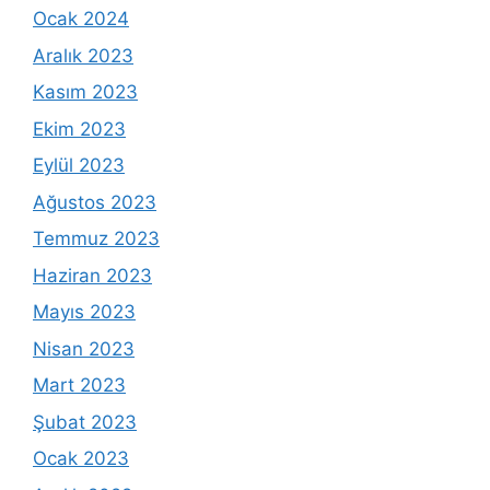
Ocak 2024
Aralık 2023
Kasım 2023
Ekim 2023
Eylül 2023
Ağustos 2023
Temmuz 2023
Haziran 2023
Mayıs 2023
Nisan 2023
Mart 2023
Şubat 2023
Ocak 2023