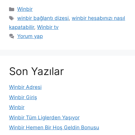
Kategoriler
Winbir
Etiketler
winbir bağlantı dizesi
,
winbir hesabınızı nasıl
kapatabilir
,
Winbir tv
Yorum yap
Son Yazılar
Winbir Adresi
Winbir Giriş
Winbir
Winbir Tüm Liglerden Yaşıyor
Winbir Hemen Bir Hoş Geldin Bonusu