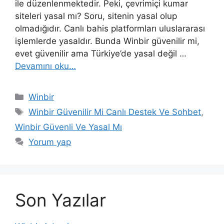
ile düzenlenmektedir. Peki, çevrimiçi kumar
siteleri yasal mı? Soru, sitenin yasal olup
olmadığıdır. Canlı bahis platformları uluslararası
işlemlerde yasaldır. Bunda Winbir güvenilir mi,
evet güvenilir ama Türkiye’de yasal değil …
Devamını oku…
Kategoriler
Winbir
Etiketler
Winbir Güvenilir Mi Canlı Destek Ve Sohbet
,
Winbir Güvenli Ve Yasal Mı
Yorum yap
Son Yazılar