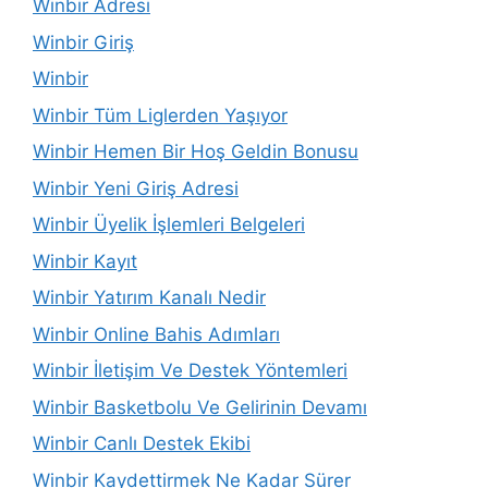
Winbir Adresi
Winbir Giriş
Winbir
Winbir Tüm Liglerden Yaşıyor
Winbir Hemen Bir Hoş Geldin Bonusu
Winbir Yeni Giriş Adresi
Winbir Üyelik İşlemleri Belgeleri
Winbir Kayıt
Winbir Yatırım Kanalı Nedir
Winbir Online Bahis Adımları
Winbir İletişim Ve Destek Yöntemleri
Winbir Basketbolu Ve Gelirinin Devamı
Winbir Canlı Destek Ekibi
Winbir Kaydettirmek Ne Kadar Sürer