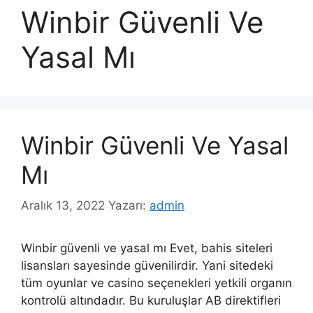
Winbir Güvenli Ve
Yasal Mı
Winbir Güvenli Ve Yasal
Mı
Aralık 13, 2022
Yazarı:
admin
Winbir güvenli ve yasal mı Evet, bahis siteleri
lisansları sayesinde güvenilirdir. Yani sitedeki
tüm oyunlar ve casino seçenekleri yetkili organın
kontrolü altındadır. Bu kuruluşlar AB direktifleri