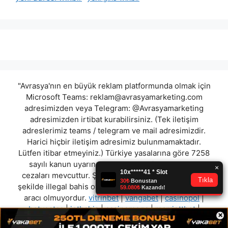
"Avrasya'nın en büyük reklam platformunda olmak için
Microsoft Teams:
reklam@avrasyamarketing.com
adresimizden veya Telegram: @Avrasyamarketing
adresimizden irtibat kurabilirsiniz. (Tek iletişim
adreslerimiz teams / telegram ve mail adresimizdir.
Harici hiçbir iletişim adresimiz bulunmamaktadır.
Lütfen itibar etmeyiniz.) Türkiye yasalarına göre 7258
sayılı kanun uyarınca yasa dışı bahis oynamanın
cezaları mevcuttur. Şu an bulunduğunuz site hiç bir
şekilde illegal bahis oyunları oynatmıyor ve oynamaya
aracı olmuyordur.
vitrinbet
|
vangabet
|
casinopol
|
betvestaa
|
jetbahis
|
casinomega
|
marriottbet
|
×
betper
"