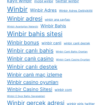
kayit winbir
twitter winbir
mobil winbir
Winbir
Winbir Adres
Winbir Adres Değişikliği
Winbir adresi
winbir ana sayfası
Winbir Bahis
Winbir Avantajları Nelerdir
Winbir bahis sitesi
Winbir bonus
winbir canli
winbir canli destek
Winbir canlı bahis
Winbir Canlı Bahis Oranları
Winbir canlı casino
Winbir Canlı Casino Oyunları
Winbir canlı destek
Winbir canlı maç izleme
Winbir casino oyunları
Winbir Casino Sitesi
winbir com
Winbir E Spor Bahis Seçenekleri
Winbir gerçek adresi
winbir giris twitter