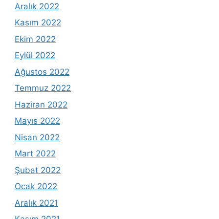
Aralık 2022
Kasım 2022
Ekim 2022
Eylül 2022
Ağustos 2022
Temmuz 2022
Haziran 2022
Mayıs 2022
Nisan 2022
Mart 2022
Şubat 2022
Ocak 2022
Aralık 2021