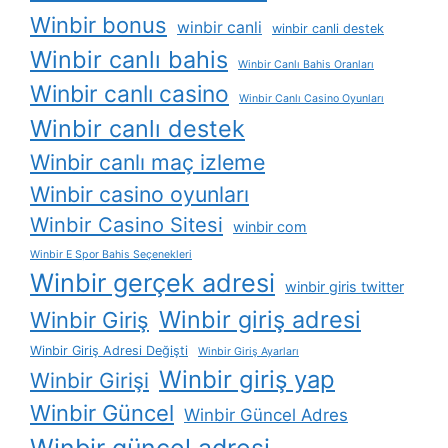
Winbir bonus
winbir canli
winbir canli destek
Winbir canlı bahis
Winbir Canlı Bahis Oranları
Winbir canlı casino
Winbir Canlı Casino Oyunları
Winbir canlı destek
Winbir canlı maç izleme
Winbir casino oyunları
Winbir Casino Sitesi
winbir com
Winbir E Spor Bahis Seçenekleri
Winbir gerçek adresi
winbir giris twitter
Winbir giriş adresi
Winbir Giriş
Winbir Giriş Adresi Değişti
Winbir Giriş Ayarları
Winbir giriş yap
Winbir Girişi
Winbir Güncel
Winbir Güncel Adres
Winbir güncel adresi