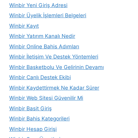
Winbir Yeni Giriş Adresi
Winbir Üyelik İşlemleri Belgeleri
Winbir Kayıt
Winbir Yatırım Kanalı Nedir
Winbir Online Bahis Adımları
Winbir İletişim Ve Destek Yöntemleri
Winbir Basketbolu Ve Gelirinin Devamı
Winbir Canlı Destek Ekibi
Winbir Kaydettirmek Ne Kadar Sürer
Winbir Web Sitesi Güvenilir Mi
Winbir Basit Giriş
Winbir Bahis Kategorileri
Winbir Hesap Girişi