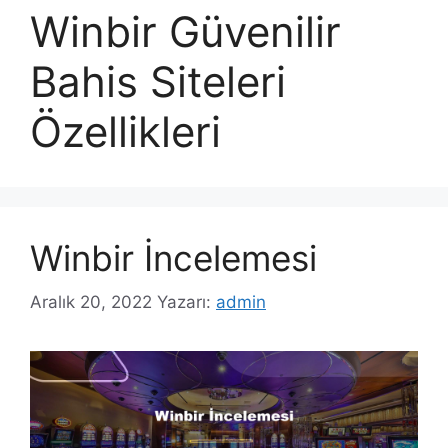
Winbir Güvenilir
Bahis Siteleri
Özellikleri
Winbir İncelemesi
Aralık 20, 2022
Yazarı:
admin