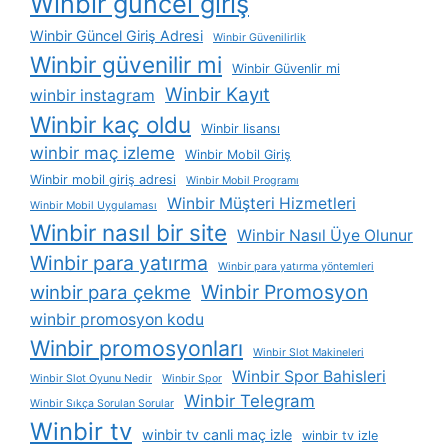
Winbir güncel giriş
Winbir Güncel Giriş Adresi
Winbir Güvenilirlik
Winbir güvenilir mi
Winbir Güvenlir mi
Winbir Kayıt
winbir instagram
Winbir kaç oldu
Winbir lisansı
winbir maç izleme
Winbir Mobil Giriş
Winbir mobil giriş adresi
Winbir Mobil Programı
Winbir Müşteri Hizmetleri
Winbir Mobil Uygulaması
Winbir nasıl bir site
Winbir Nasıl Üye Olunur
Winbir para yatırma
Winbir para yatırma yöntemleri
Winbir Promosyon
winbir para çekme
winbir promosyon kodu
Winbir promosyonları
Winbir Slot Makineleri
Winbir Spor Bahisleri
Winbir Slot Oyunu Nedir
Winbir Spor
Winbir Telegram
Winbir Sıkça Sorulan Sorular
Winbir tv
winbir tv canli maç izle
winbir tv izle