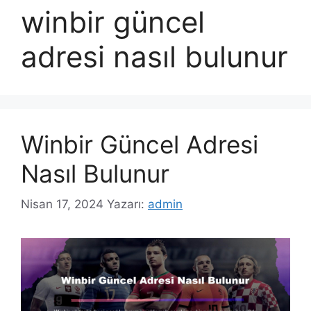
winbir güncel
adresi nasıl bulunur
Winbir Güncel Adresi
Nasıl Bulunur
Nisan 17, 2024
Yazarı:
admin