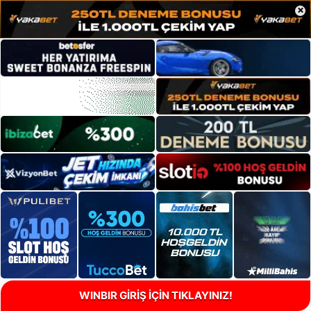
×
WINBIR GİRİŞ İÇİN TIKLAYINIZ!