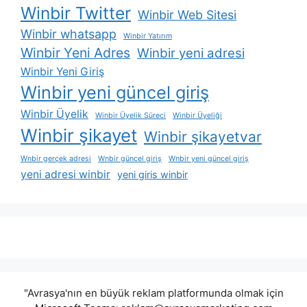
Winbir Twitter
Winbir Web Sitesi
Winbir whatsapp
Winbir Yatırım
Winbir Yeni Adres
Winbir yeni adresi
Winbir Yeni Giriş
Winbir yeni güncel giriş
Winbir Üyelik
Winbir Üyelik Süreci
Winbir Üyeliği
Winbir şikayet
Winbir şikayetvar
Wnbir gerçek adresi
Wnbir güncel giriş
Wnbir yeni güncel giriş
yeni adresi winbir
yeni giris winbir
"Avrasya'nın en büyük reklam platformunda olmak için