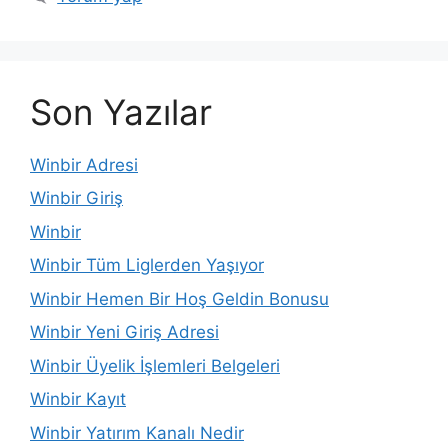
Son Yazılar
Winbir Adresi
Winbir Giriş
Winbir
Winbir Tüm Liglerden Yaşıyor
Winbir Hemen Bir Hoş Geldin Bonusu
Winbir Yeni Giriş Adresi
Winbir Üyelik İşlemleri Belgeleri
Winbir Kayıt
Winbir Yatırım Kanalı Nedir