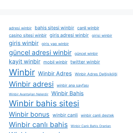
bahis sitesi winbir
canli winbir
adresi winbir
giris adresi winbir
casino sitesi winbir
girisi winbir
giris winbir
giris yap winbir
güncel adresi winbir
güncel winbir
kayit winbir
twitter winbir
mobil winbir
Winbir
Winbir Adres
Winbir Adres Değişikliği
Winbir adresi
winbir ana sayfası
Winbir Bahis
Winbir Avantajları Nelerdir
Winbir bahis sitesi
Winbir bonus
winbir canli
winbir canli destek
Winbir canlı bahis
Winbir Canlı Bahis Oranları