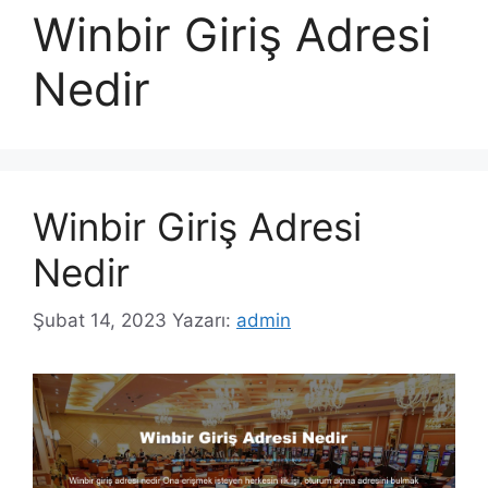
Winbir Giriş Adresi
Nedir
Winbir Giriş Adresi
Nedir
Şubat 14, 2023
Yazarı:
admin