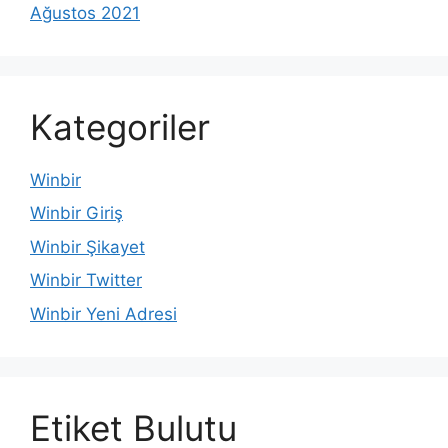
Ağustos 2021
Kategoriler
Winbir
Winbir Giriş
Winbir Şikayet
Winbir Twitter
Winbir Yeni Adresi
Etiket Bulutu