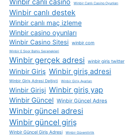
Winbir canlı casino
Winbir Canlı Casino Oyunları
Winbir canlı destek
Winbir canlı maç izleme
Winbir casino oyunları
Winbir Casino Sitesi
winbir com
Winbir E Spor Bahis Seçenekleri
Winbir gerçek adresi
winbir giris twitter
Winbir giriş adresi
Winbir Giriş
Winbir Giriş Adresi Değişti
Winbir Giriş Ayarları
Winbir giriş yap
Winbir Girişi
Winbir Güncel
Winbir Güncel Adres
Winbir güncel adresi
Winbir güncel giriş
Winbir Güncel Giriş Adresi
Winbir Güvenilirlik