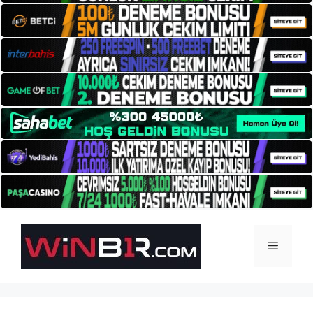
İçeriğe
atla
Menü