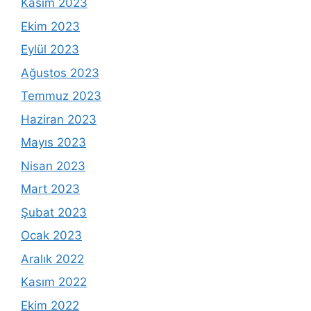
Kasım 2023
Ekim 2023
Eylül 2023
Ağustos 2023
Temmuz 2023
Haziran 2023
Mayıs 2023
Nisan 2023
Mart 2023
Şubat 2023
Ocak 2023
Aralık 2022
Kasım 2022
Ekim 2022