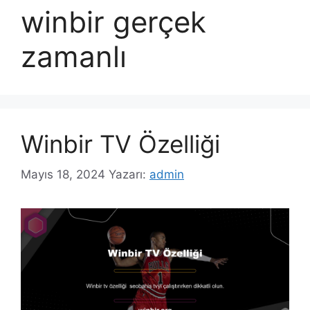
winbir gerçek
zamanlı
Winbir TV Özelliği
Mayıs 18, 2024
Yazarı:
admin