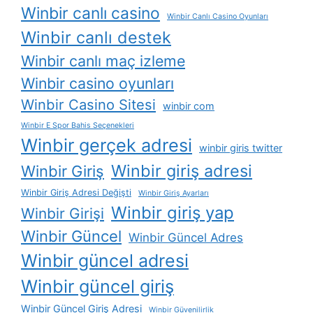
Winbir canlı casino
Winbir Canlı Casino Oyunları
Winbir canlı destek
Winbir canlı maç izleme
Winbir casino oyunları
Winbir Casino Sitesi
winbir com
Winbir E Spor Bahis Seçenekleri
Winbir gerçek adresi
winbir giris twitter
Winbir giriş adresi
Winbir Giriş
Winbir Giriş Adresi Değişti
Winbir Giriş Ayarları
Winbir giriş yap
Winbir Girişi
Winbir Güncel
Winbir Güncel Adres
Winbir güncel adresi
Winbir güncel giriş
Winbir Güncel Giriş Adresi
Winbir Güvenilirlik