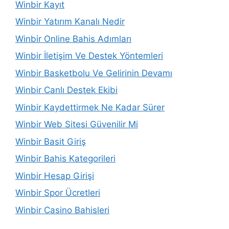
Winbir Kayıt
Winbir Yatırım Kanalı Nedir
Winbir Online Bahis Adımları
Winbir İletişim Ve Destek Yöntemleri
Winbir Basketbolu Ve Gelirinin Devamı
Winbir Canlı Destek Ekibi
Winbir Kaydettirmek Ne Kadar Sürer
Winbir Web Sitesi Güvenilir Mi
Winbir Basit Giriş
Winbir Bahis Kategorileri
Winbir Hesap Girişi
Winbir Spor Ücretleri
Winbir Casino Bahisleri