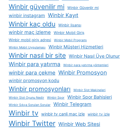
Winbir güvenilir mi
Winbir Güvenlir mi
Winbir Kayıt
winbir instagram
Winbir kaç oldu
Winbir lisansı
winbir maç izleme
Winbir Mobil Giriş
Winbir mobil giriş adresi
Winbir Mobil Programı
Winbir Müşteri Hizmetleri
Winbir Mobil Uygulaması
Winbir nasıl bir site
Winbir Nasıl Üye Olunur
Winbir para yatırma
Winbir para yatırma yöntemleri
Winbir Promosyon
winbir para çekme
winbir promosyon kodu
Winbir promosyonları
Winbir Slot Makineleri
Winbir Spor Bahisleri
Winbir Slot Oyunu Nedir
Winbir Spor
Winbir Telegram
Winbir Sıkça Sorulan Sorular
Winbir tv
winbir tv canli maç izle
winbir tv izle
Winbir Twitter
Winbir Web Sitesi