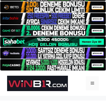
İçeriğe
atla
Menü