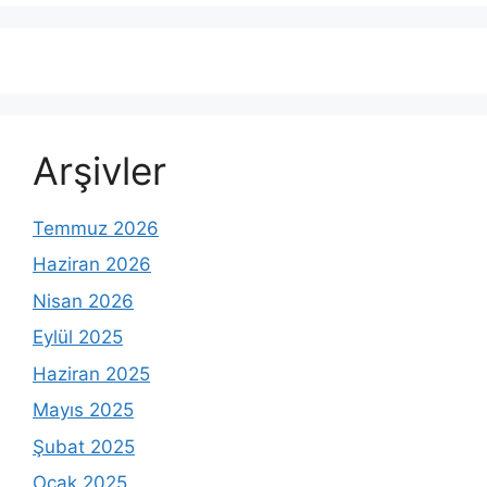
Arşivler
Temmuz 2026
Haziran 2026
Nisan 2026
Eylül 2025
Haziran 2025
Mayıs 2025
Şubat 2025
Ocak 2025