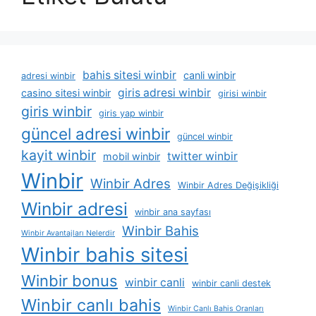
bahis sitesi winbir
canli winbir
adresi winbir
giris adresi winbir
casino sitesi winbir
girisi winbir
giris winbir
giris yap winbir
güncel adresi winbir
güncel winbir
kayit winbir
twitter winbir
mobil winbir
Winbir
Winbir Adres
Winbir Adres Değişikliği
Winbir adresi
winbir ana sayfası
Winbir Bahis
Winbir Avantajları Nelerdir
Winbir bahis sitesi
Winbir bonus
winbir canli
winbir canli destek
Winbir canlı bahis
Winbir Canlı Bahis Oranları