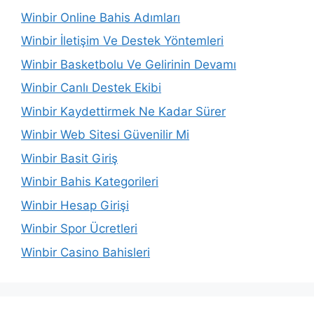
Winbir Online Bahis Adımları
Winbir İletişim Ve Destek Yöntemleri
Winbir Basketbolu Ve Gelirinin Devamı
Winbir Canlı Destek Ekibi
Winbir Kaydettirmek Ne Kadar Sürer
Winbir Web Sitesi Güvenilir Mi
Winbir Basit Giriş
Winbir Bahis Kategorileri
Winbir Hesap Girişi
Winbir Spor Ücretleri
Winbir Casino Bahisleri