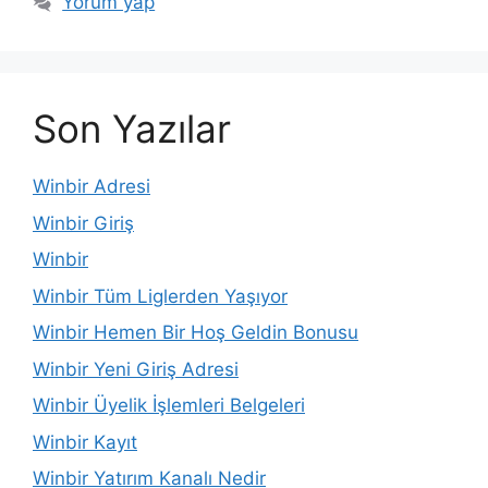
Yorum yap
Son Yazılar
Winbir Adresi
Winbir Giriş
Winbir
Winbir Tüm Liglerden Yaşıyor
Winbir Hemen Bir Hoş Geldin Bonusu
Winbir Yeni Giriş Adresi
Winbir Üyelik İşlemleri Belgeleri
Winbir Kayıt
Winbir Yatırım Kanalı Nedir