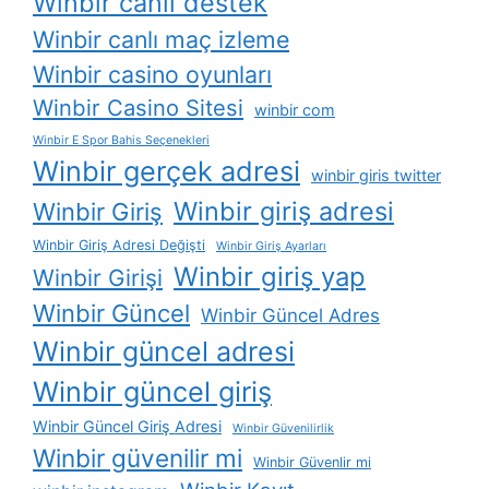
Winbir canlı destek
Winbir canlı maç izleme
Winbir casino oyunları
Winbir Casino Sitesi
winbir com
Winbir E Spor Bahis Seçenekleri
Winbir gerçek adresi
winbir giris twitter
Winbir giriş adresi
Winbir Giriş
Winbir Giriş Adresi Değişti
Winbir Giriş Ayarları
Winbir giriş yap
Winbir Girişi
Winbir Güncel
Winbir Güncel Adres
Winbir güncel adresi
Winbir güncel giriş
Winbir Güncel Giriş Adresi
Winbir Güvenilirlik
Winbir güvenilir mi
Winbir Güvenlir mi