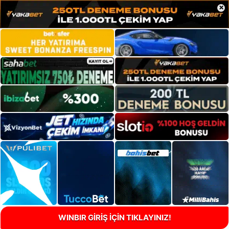
×
WINBIR GİRİŞ İÇİN TIKLAYINIZ!