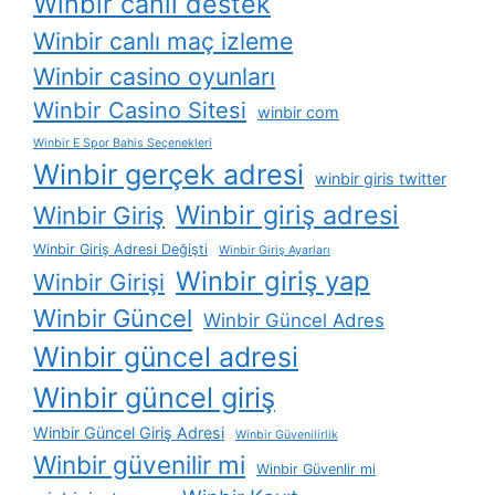
Winbir canlı destek
Winbir canlı maç izleme
Winbir casino oyunları
Winbir Casino Sitesi
winbir com
Winbir E Spor Bahis Seçenekleri
Winbir gerçek adresi
winbir giris twitter
Winbir giriş adresi
Winbir Giriş
Winbir Giriş Adresi Değişti
Winbir Giriş Ayarları
Winbir giriş yap
Winbir Girişi
Winbir Güncel
Winbir Güncel Adres
Winbir güncel adresi
Winbir güncel giriş
Winbir Güncel Giriş Adresi
Winbir Güvenilirlik
Winbir güvenilir mi
Winbir Güvenlir mi