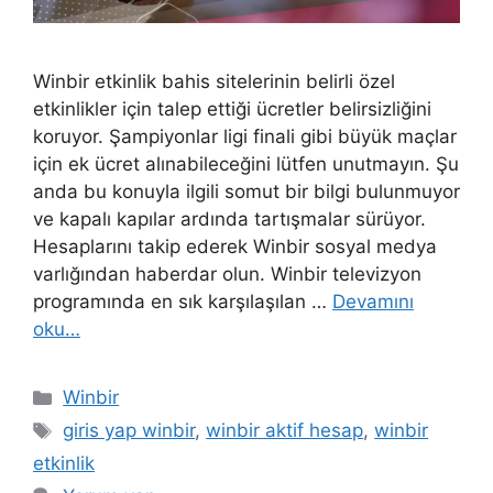
Winbir etkinlik bahis sitelerinin belirli özel
etkinlikler için talep ettiği ücretler belirsizliğini
koruyor. Şampiyonlar ligi finali gibi büyük maçlar
için ek ücret alınabileceğini lütfen unutmayın. Şu
anda bu konuyla ilgili somut bir bilgi bulunmuyor
ve kapalı kapılar ardında tartışmalar sürüyor.
Hesaplarını takip ederek Winbir sosyal medya
varlığından haberdar olun. Winbir televizyon
programında en sık karşılaşılan …
Devamını
oku…
Kategoriler
Winbir
Etiketler
giris yap winbir
,
winbir aktif hesap
,
winbir
etkinlik