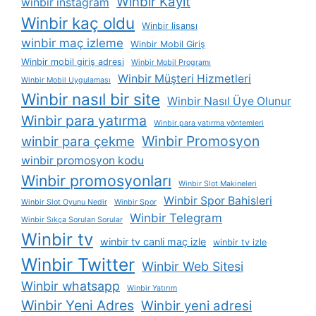
Winbir Kayıt
winbir instagram
Winbir kaç oldu
Winbir lisansı
winbir maç izleme
Winbir Mobil Giriş
Winbir mobil giriş adresi
Winbir Mobil Programı
Winbir Müşteri Hizmetleri
Winbir Mobil Uygulaması
Winbir nasıl bir site
Winbir Nasıl Üye Olunur
Winbir para yatırma
Winbir para yatırma yöntemleri
Winbir Promosyon
winbir para çekme
winbir promosyon kodu
Winbir promosyonları
Winbir Slot Makineleri
Winbir Spor Bahisleri
Winbir Slot Oyunu Nedir
Winbir Spor
Winbir Telegram
Winbir Sıkça Sorulan Sorular
Winbir tv
winbir tv canli maç izle
winbir tv izle
Winbir Twitter
Winbir Web Sitesi
Winbir whatsapp
Winbir Yatırım
Winbir Yeni Adres
Winbir yeni adresi