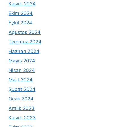
Kasım 2024
Ekim 2024
Eylül 2024
Ağustos 2024
Temmuz 2024
Haziran 2024
Mayıs 2024
Nisan 2024
Mart 2024
Şubat 2024
Ocak 2024
Aralık 2023
Kasım 2023