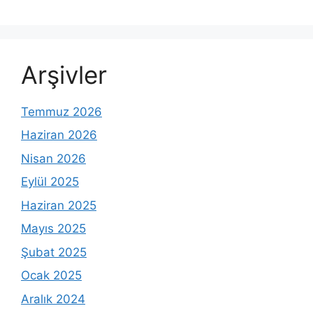
Arşivler
Temmuz 2026
Haziran 2026
Nisan 2026
Eylül 2025
Haziran 2025
Mayıs 2025
Şubat 2025
Ocak 2025
Aralık 2024