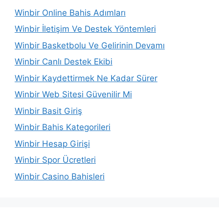
Winbir Online Bahis Adımları
Winbir İletişim Ve Destek Yöntemleri
Winbir Basketbolu Ve Gelirinin Devamı
Winbir Canlı Destek Ekibi
Winbir Kaydettirmek Ne Kadar Sürer
Winbir Web Sitesi Güvenilir Mi
Winbir Basit Giriş
Winbir Bahis Kategorileri
Winbir Hesap Girişi
Winbir Spor Ücretleri
Winbir Casino Bahisleri