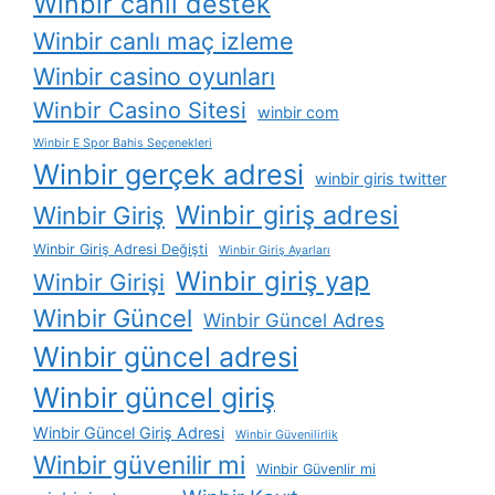
Winbir canlı destek
Winbir canlı maç izleme
Winbir casino oyunları
Winbir Casino Sitesi
winbir com
Winbir E Spor Bahis Seçenekleri
Winbir gerçek adresi
winbir giris twitter
Winbir giriş adresi
Winbir Giriş
Winbir Giriş Adresi Değişti
Winbir Giriş Ayarları
Winbir giriş yap
Winbir Girişi
Winbir Güncel
Winbir Güncel Adres
Winbir güncel adresi
Winbir güncel giriş
Winbir Güncel Giriş Adresi
Winbir Güvenilirlik
Winbir güvenilir mi
Winbir Güvenlir mi