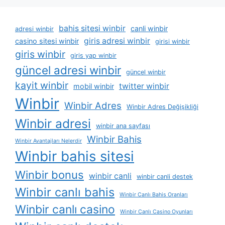
bahis sitesi winbir
canli winbir
adresi winbir
giris adresi winbir
casino sitesi winbir
girisi winbir
giris winbir
giris yap winbir
güncel adresi winbir
güncel winbir
kayit winbir
twitter winbir
mobil winbir
Winbir
Winbir Adres
Winbir Adres Değişikliği
Winbir adresi
winbir ana sayfası
Winbir Bahis
Winbir Avantajları Nelerdir
Winbir bahis sitesi
Winbir bonus
winbir canli
winbir canli destek
Winbir canlı bahis
Winbir Canlı Bahis Oranları
Winbir canlı casino
Winbir Canlı Casino Oyunları