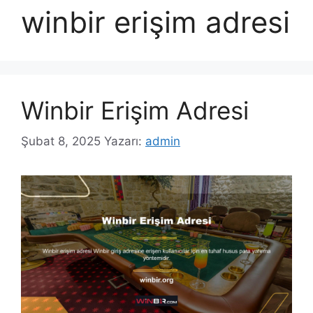
winbir erişim adresi
Winbir Erişim Adresi
Şubat 8, 2025
Yazarı:
admin