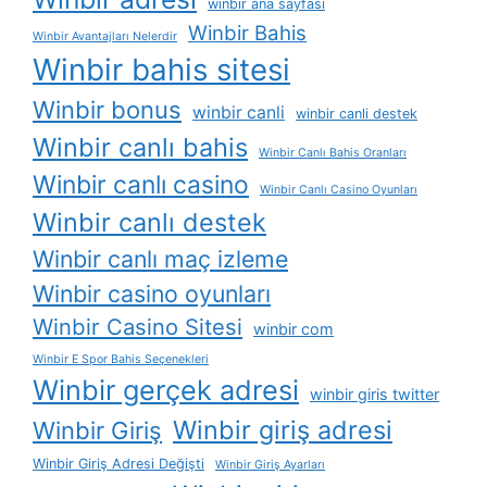
winbir ana sayfası
Winbir Bahis
Winbir Avantajları Nelerdir
Winbir bahis sitesi
Winbir bonus
winbir canli
winbir canli destek
Winbir canlı bahis
Winbir Canlı Bahis Oranları
Winbir canlı casino
Winbir Canlı Casino Oyunları
Winbir canlı destek
Winbir canlı maç izleme
Winbir casino oyunları
Winbir Casino Sitesi
winbir com
Winbir E Spor Bahis Seçenekleri
Winbir gerçek adresi
winbir giris twitter
Winbir giriş adresi
Winbir Giriş
Winbir Giriş Adresi Değişti
Winbir Giriş Ayarları