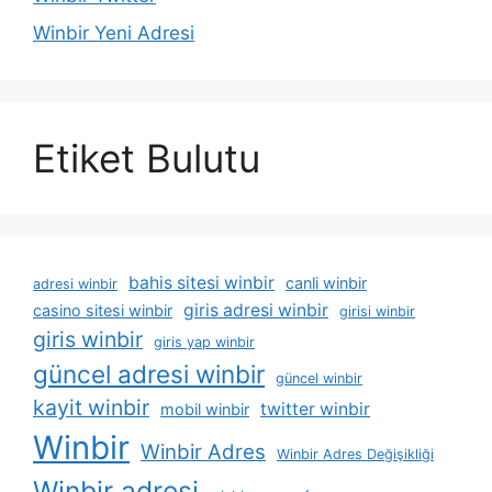
Winbir Yeni Adresi
Etiket Bulutu
bahis sitesi winbir
canli winbir
adresi winbir
giris adresi winbir
casino sitesi winbir
girisi winbir
giris winbir
giris yap winbir
güncel adresi winbir
güncel winbir
kayit winbir
twitter winbir
mobil winbir
Winbir
Winbir Adres
Winbir Adres Değişikliği
Winbir adresi