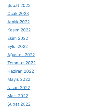
Şubat 2023
Ocak 2023
Aralık 2022
Kasım 2022
Ekim 2022
Eylül 2022
Ağustos 2022
Temmuz 2022
Haziran 2022
Mayıs 2022
Nisan 2022
Mart 2022
Şubat 2022