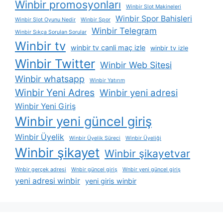
Winbir promosyonları
Winbir Slot Makineleri
Winbir Spor Bahisleri
Winbir Slot Oyunu Nedir
Winbir Spor
Winbir Telegram
Winbir Sıkça Sorulan Sorular
Winbir tv
winbir tv canli maç izle
winbir tv izle
Winbir Twitter
Winbir Web Sitesi
Winbir whatsapp
Winbir Yatırım
Winbir Yeni Adres
Winbir yeni adresi
Winbir Yeni Giriş
Winbir yeni güncel giriş
Winbir Üyelik
Winbir Üyelik Süreci
Winbir Üyeliği
Winbir şikayet
Winbir şikayetvar
Wnbir gerçek adresi
Wnbir güncel giriş
Wnbir yeni güncel giriş
yeni adresi winbir
yeni giris winbir