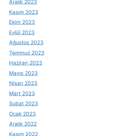
Aralık 2023
Kasım 2023
Ekim 2023
Eylül 2023
Ağustos 2023
Temmuz 2023
Haziran 2023
Mayıs 2023
Nisan 2023
Mart 2023
Şubat 2023
Ocak 2023
Aralık 2022
Kasım 2022