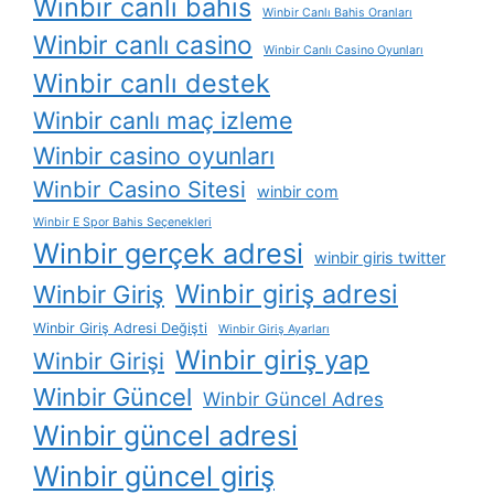
Winbir canlı bahis
Winbir Canlı Bahis Oranları
Winbir canlı casino
Winbir Canlı Casino Oyunları
Winbir canlı destek
Winbir canlı maç izleme
Winbir casino oyunları
Winbir Casino Sitesi
winbir com
Winbir E Spor Bahis Seçenekleri
Winbir gerçek adresi
winbir giris twitter
Winbir giriş adresi
Winbir Giriş
Winbir Giriş Adresi Değişti
Winbir Giriş Ayarları
Winbir giriş yap
Winbir Girişi
Winbir Güncel
Winbir Güncel Adres
Winbir güncel adresi
Winbir güncel giriş