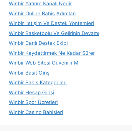
Winbir Yatırım Kanalı Nedir
Winbir Online Bahis Adımları
Winbir İletişim Ve Destek Yöntemleri
Winbir Basketbolu Ve Gelirinin Devamı
Winbir Canlı Destek Ekibi
Winbir Kaydettirmek Ne Kadar Sürer
Winbir Web Sitesi Güvenilir Mi
Winbir Basit Giriş
Winbir Bahis Kategorileri
Winbir Hesap Girişi
Winbir Spor Ücretleri
Winbir Casino Bahisleri