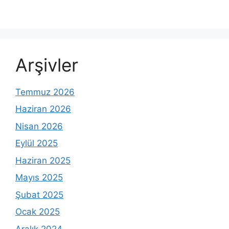
Arşivler
Temmuz 2026
Haziran 2026
Nisan 2026
Eylül 2025
Haziran 2025
Mayıs 2025
Şubat 2025
Ocak 2025
Aralık 2024