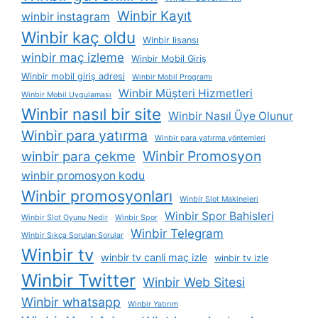
Winbir Kayıt
winbir instagram
Winbir kaç oldu
Winbir lisansı
winbir maç izleme
Winbir Mobil Giriş
Winbir mobil giriş adresi
Winbir Mobil Programı
Winbir Müşteri Hizmetleri
Winbir Mobil Uygulaması
Winbir nasıl bir site
Winbir Nasıl Üye Olunur
Winbir para yatırma
Winbir para yatırma yöntemleri
Winbir Promosyon
winbir para çekme
winbir promosyon kodu
Winbir promosyonları
Winbir Slot Makineleri
Winbir Spor Bahisleri
Winbir Slot Oyunu Nedir
Winbir Spor
Winbir Telegram
Winbir Sıkça Sorulan Sorular
Winbir tv
winbir tv canli maç izle
winbir tv izle
Winbir Twitter
Winbir Web Sitesi
Winbir whatsapp
Winbir Yatırım