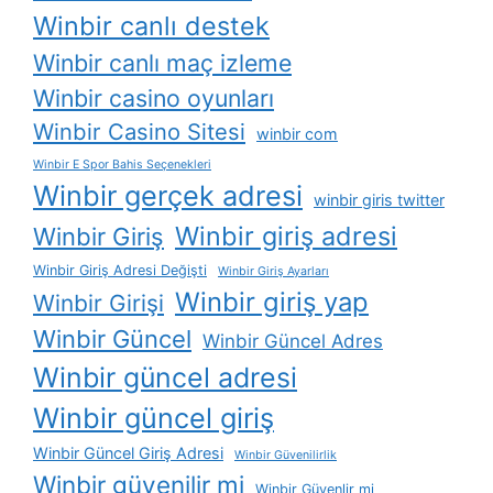
Winbir canlı destek
Winbir canlı maç izleme
Winbir casino oyunları
Winbir Casino Sitesi
winbir com
Winbir E Spor Bahis Seçenekleri
Winbir gerçek adresi
winbir giris twitter
Winbir giriş adresi
Winbir Giriş
Winbir Giriş Adresi Değişti
Winbir Giriş Ayarları
Winbir giriş yap
Winbir Girişi
Winbir Güncel
Winbir Güncel Adres
Winbir güncel adresi
Winbir güncel giriş
Winbir Güncel Giriş Adresi
Winbir Güvenilirlik
Winbir güvenilir mi
Winbir Güvenlir mi