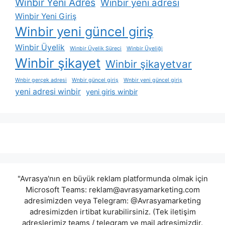
Winbir Yeni Adres
Winbir yeni adresi
Winbir Yeni Giriş
Winbir yeni güncel giriş
Winbir Üyelik
Winbir Üyelik Süreci
Winbir Üyeliği
Winbir şikayet
Winbir şikayetvar
Wnbir gerçek adresi
Wnbir güncel giriş
Wnbir yeni güncel giriş
yeni adresi winbir
yeni giris winbir
"Avrasya'nın en büyük reklam platformunda olmak için
Microsoft Teams:
reklam@avrasyamarketing.com
adresimizden veya Telegram: @Avrasyamarketing
adresimizden irtibat kurabilirsiniz. (Tek iletişim
adreslerimiz teams / telegram ve mail adresimizdir.