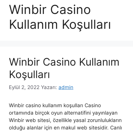
Winbir Casino
Kullanım Koşulları
Winbir Casino Kullanım
Koşulları
Eylül 2, 2022
Yazarı:
admin
Winbir casino kullanım koşulları Casino
ortamında birçok oyun alternatifini yayınlayan
Winbir web sitesi, özellikle yasal zorunlulukların
olduğu alanlar için en makul web sitesidir. Canlı