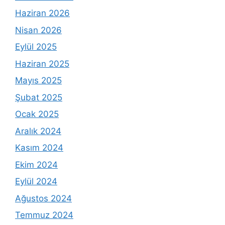
Haziran 2026
Nisan 2026
Eylül 2025
Haziran 2025
Mayıs 2025
Şubat 2025
Ocak 2025
Aralık 2024
Kasım 2024
Ekim 2024
Eylül 2024
Ağustos 2024
Temmuz 2024