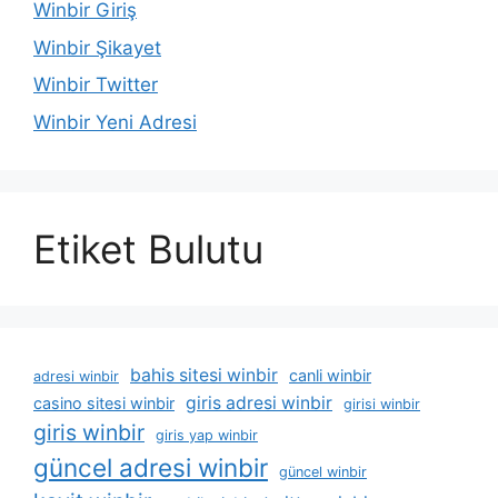
Winbir Giriş
Winbir Şikayet
Winbir Twitter
Winbir Yeni Adresi
Etiket Bulutu
bahis sitesi winbir
canli winbir
adresi winbir
giris adresi winbir
casino sitesi winbir
girisi winbir
giris winbir
giris yap winbir
güncel adresi winbir
güncel winbir