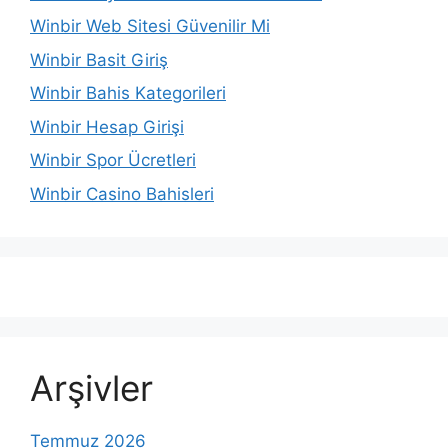
Winbir Web Sitesi Güvenilir Mi
Winbir Basit Giriş
Winbir Bahis Kategorileri
Winbir Hesap Girişi
Winbir Spor Ücretleri
Winbir Casino Bahisleri
Arşivler
Temmuz 2026