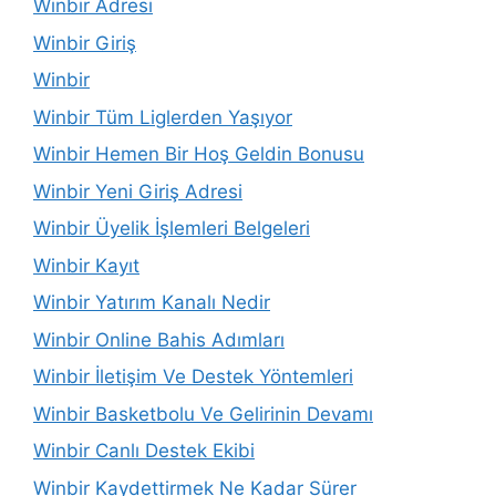
Winbir Adresi
Winbir Giriş
Winbir
Winbir Tüm Liglerden Yaşıyor
Winbir Hemen Bir Hoş Geldin Bonusu
Winbir Yeni Giriş Adresi
Winbir Üyelik İşlemleri Belgeleri
Winbir Kayıt
Winbir Yatırım Kanalı Nedir
Winbir Online Bahis Adımları
Winbir İletişim Ve Destek Yöntemleri
Winbir Basketbolu Ve Gelirinin Devamı
Winbir Canlı Destek Ekibi
Winbir Kaydettirmek Ne Kadar Sürer