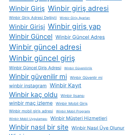
Winbir giriş adresi
Winbir Giriş
Winbir Giriş Adresi Değişti
Winbir Giriş Ayarları
Winbir giriş yap
Winbir Girişi
Winbir Güncel
Winbir Güncel Adres
Winbir güncel adresi
Winbir güncel giriş
Winbir Güncel Giriş Adresi
Winbir Güvenilirlik
Winbir güvenilir mi
Winbir Güvenlir mi
Winbir Kayıt
winbir instagram
Winbir kaç oldu
Winbir lisansı
winbir maç izleme
Winbir Mobil Giriş
Winbir mobil giriş adresi
Winbir Mobil Programı
Winbir Müşteri Hizmetleri
Winbir Mobil Uygulaması
Winbir nasıl bir site
Winbir Nasıl Üye Olunur