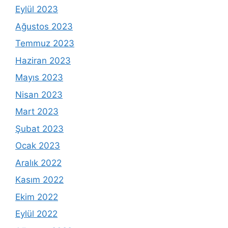
Eylül 2023
Ağustos 2023
Temmuz 2023
Haziran 2023
Mayıs 2023
Nisan 2023
Mart 2023
Şubat 2023
Ocak 2023
Aralık 2022
Kasım 2022
Ekim 2022
Eylül 2022