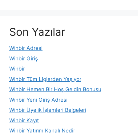
Son Yazılar
Winbir Adresi
Winbir Giriş
Winbir
Winbir Tüm Liglerden Yaşıyor
Winbir Hemen Bir Hoş Geldin Bonusu
Winbir Yeni Giriş Adresi
Winbir Üyelik İşlemleri Belgeleri
Winbir Kayıt
Winbir Yatırım Kanalı Nedir