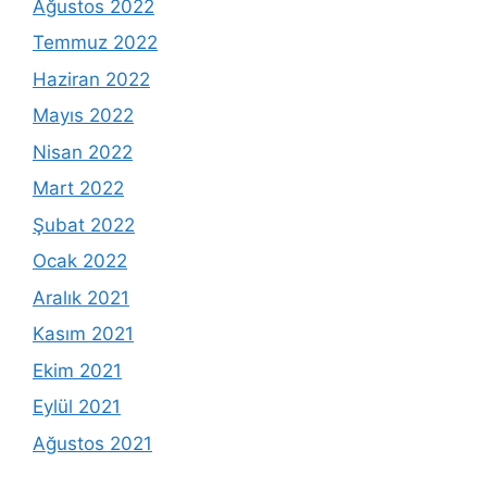
Ağustos 2022
Temmuz 2022
Haziran 2022
Mayıs 2022
Nisan 2022
Mart 2022
Şubat 2022
Ocak 2022
Aralık 2021
Kasım 2021
Ekim 2021
Eylül 2021
Ağustos 2021