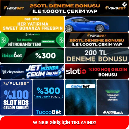
×
WINBIR GİRİŞ İÇİN TIKLAYINIZ!