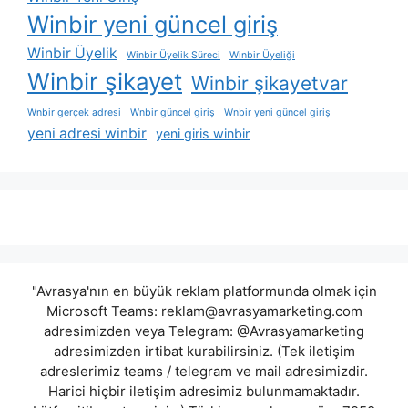
Winbir yeni güncel giriş
Winbir Üyelik
Winbir Üyelik Süreci
Winbir Üyeliği
Winbir şikayet
Winbir şikayetvar
Wnbir gerçek adresi
Wnbir güncel giriş
Wnbir yeni güncel giriş
yeni adresi winbir
yeni giris winbir
"Avrasya'nın en büyük reklam platformunda olmak için
Microsoft Teams:
reklam@avrasyamarketing.com
adresimizden veya Telegram: @Avrasyamarketing
adresimizden irtibat kurabilirsiniz. (Tek iletişim
adreslerimiz teams / telegram ve mail adresimizdir.
Harici hiçbir iletişim adresimiz bulunmamaktadır.