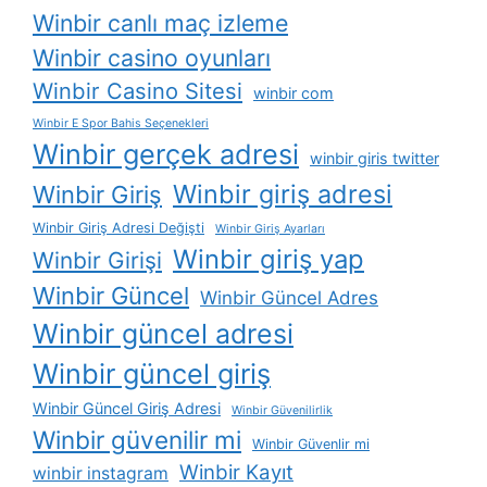
Winbir canlı maç izleme
Winbir casino oyunları
Winbir Casino Sitesi
winbir com
Winbir E Spor Bahis Seçenekleri
Winbir gerçek adresi
winbir giris twitter
Winbir giriş adresi
Winbir Giriş
Winbir Giriş Adresi Değişti
Winbir Giriş Ayarları
Winbir giriş yap
Winbir Girişi
Winbir Güncel
Winbir Güncel Adres
Winbir güncel adresi
Winbir güncel giriş
Winbir Güncel Giriş Adresi
Winbir Güvenilirlik
Winbir güvenilir mi
Winbir Güvenlir mi
Winbir Kayıt
winbir instagram