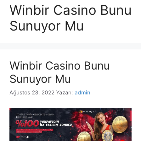
Winbir Casino Bunu
Sunuyor Mu
Winbir Casino Bunu
Sunuyor Mu
Ağustos 23, 2022
Yazarı:
admin