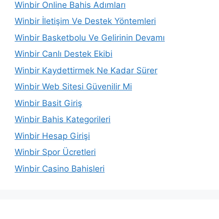
Winbir Online Bahis Adımları
Winbir İletişim Ve Destek Yöntemleri
Winbir Basketbolu Ve Gelirinin Devamı
Winbir Canlı Destek Ekibi
Winbir Kaydettirmek Ne Kadar Sürer
Winbir Web Sitesi Güvenilir Mi
Winbir Basit Giriş
Winbir Bahis Kategorileri
Winbir Hesap Girişi
Winbir Spor Ücretleri
Winbir Casino Bahisleri