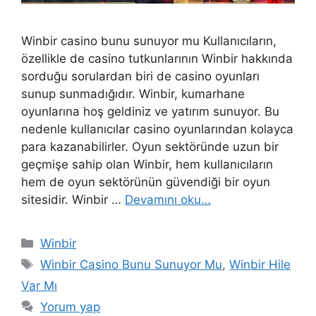
Winbir casino bunu sunuyor mu Kullanıcıların,
özellikle de casino tutkunlarının Winbir hakkında
sorduğu sorulardan biri de casino oyunları
sunup sunmadığıdır. Winbir, kumarhane
oyunlarına hoş geldiniz ve yatırım sunuyor. Bu
nedenle kullanıcılar casino oyunlarından kolayca
para kazanabilirler. Oyun sektöründe uzun bir
geçmişe sahip olan Winbir, hem kullanıcıların
hem de oyun sektörünün güvendiği bir oyun
sitesidir. Winbir …
Devamını oku…
Kategoriler
Winbir
Etiketler
Winbir Casino Bunu Sunuyor Mu
,
Winbir Hile
Var Mı
Yorum yap