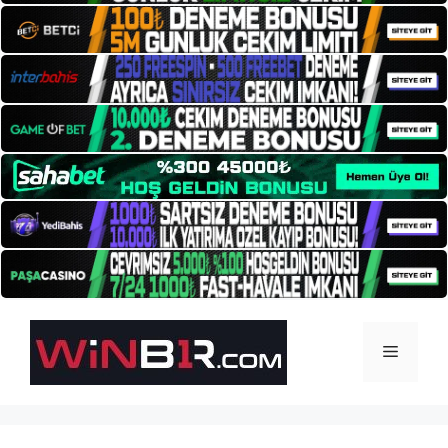
İçeriğe
atla
Menü