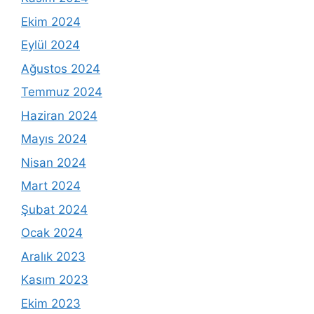
Ekim 2024
Eylül 2024
Ağustos 2024
Temmuz 2024
Haziran 2024
Mayıs 2024
Nisan 2024
Mart 2024
Şubat 2024
Ocak 2024
Aralık 2023
Kasım 2023
Ekim 2023