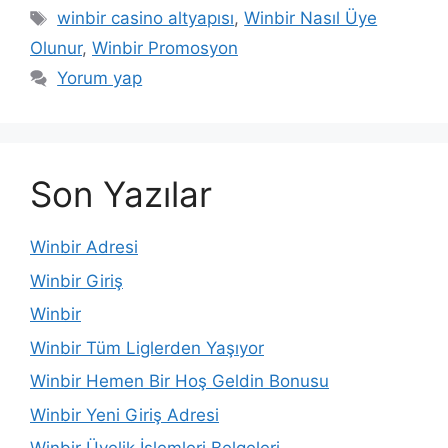
Etiketler
winbir casino altyapısı
,
Winbir Nasıl Üye
Olunur
,
Winbir Promosyon
Yorum yap
Son Yazılar
Winbir Adresi
Winbir Giriş
Winbir
Winbir Tüm Liglerden Yaşıyor
Winbir Hemen Bir Hoş Geldin Bonusu
Winbir Yeni Giriş Adresi