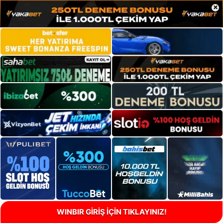
×
WINBIR GİRİŞ İÇİN TIKLAYINIZ!