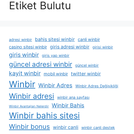
Etiket Bulutu
bahis sitesi winbir
canli winbir
adresi winbir
giris adresi winbir
casino sitesi winbir
girisi winbir
giris winbir
giris yap winbir
güncel adresi winbir
güncel winbir
kayit winbir
twitter winbir
mobil winbir
Winbir
Winbir Adres
Winbir Adres Değişikliği
Winbir adresi
winbir ana sayfası
Winbir Bahis
Winbir Avantajları Nelerdir
Winbir bahis sitesi
Winbir bonus
winbir canli
winbir canli destek