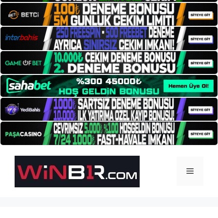
İçeriğe
atla
Menü