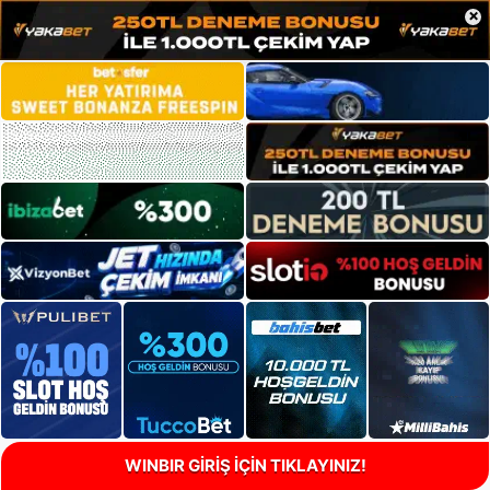
×
WINBIR GİRİŞ İÇİN TIKLAYINIZ!