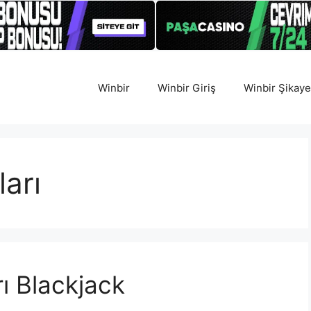
Winbir
Winbir Giriş
Winbir Şikaye
arı
rı Blackjack