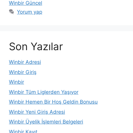
Winbir Güncel
Yorum yap
Son Yazılar
Winbir Adresi
Winbir Giriş
Winbir
Winbir Tüm Liglerden Yaşıyor
Winbir Hemen Bir Hoş Geldin Bonusu
Winbir Yeni Giriş Adresi
Winbir Üyelik İşlemleri Belgeleri
Winbir Kayıt