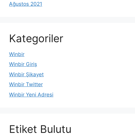
Ağustos 2021
Kategoriler
Winbir
Winbir Giriş
Winbir Şikayet
Winbir Twitter
Winbir Yeni Adresi
Etiket Bulutu