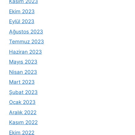
Kasım 2023
Ekim 2023
Eylül 2023
Ağustos 2023
Temmuz 2023
Haziran 2023
Mayıs 2023
Nisan 2023
Mart 2023
Şubat 2023
Ocak 2023
Aralık 2022
Kasım 2022
Ekim 2022