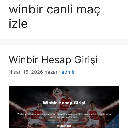
winbir canli maç
izle
Winbir Hesap Girişi
Nisan 15, 2026
Yazarı:
admin