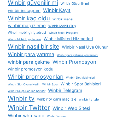
Winbir güvenilir mi
Winbir Güvenlir mi
Winbir Kayıt
winbir instagram
Winbir kaç oldu
Winbir lisansı
winbir maç izleme
Winbir Mobil Giriş
Winbir mobil giriş adresi
Winbir Mobil Programı
Winbir Müşteri Hizmetleri
Winbir Mobil Uygulaması
Winbir nasıl bir site
Winbir Nasıl Üye Olunur
Winbir para yatırma
Winbir para yatırma yöntemleri
Winbir Promosyon
winbir para çekme
winbir promosyon kodu
Winbir promosyonları
Winbir Slot Makineleri
Winbir Spor Bahisleri
Winbir Slot Oyunu Nedir
Winbir Spor
Winbir Telegram
Winbir Sıkça Sorulan Sorular
Winbir tv
winbir tv canli maç izle
winbir tv izle
Winbir Twitter
Winbir Web Sitesi
Winbir whatsapp
Winbir Yatırım