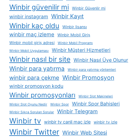
Winbir güvenilir mi
Winbir Güvenlir mi
Winbir Kayıt
winbir instagram
Winbir kaç oldu
Winbir lisansı
winbir maç izleme
Winbir Mobil Giriş
Winbir mobil giriş adresi
Winbir Mobil Programı
Winbir Müşteri Hizmetleri
Winbir Mobil Uygulaması
Winbir nasıl bir site
Winbir Nasıl Üye Olunur
Winbir para yatırma
Winbir para yatırma yöntemleri
Winbir Promosyon
winbir para çekme
winbir promosyon kodu
Winbir promosyonları
Winbir Slot Makineleri
Winbir Spor Bahisleri
Winbir Slot Oyunu Nedir
Winbir Spor
Winbir Telegram
Winbir Sıkça Sorulan Sorular
Winbir tv
winbir tv canli maç izle
winbir tv izle
Winbir Twitter
Winbir Web Sitesi