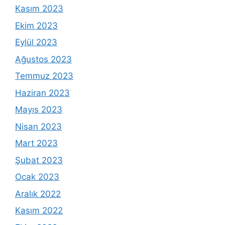
Kasım 2023
Ekim 2023
Eylül 2023
Ağustos 2023
Temmuz 2023
Haziran 2023
Mayıs 2023
Nisan 2023
Mart 2023
Şubat 2023
Ocak 2023
Aralık 2022
Kasım 2022