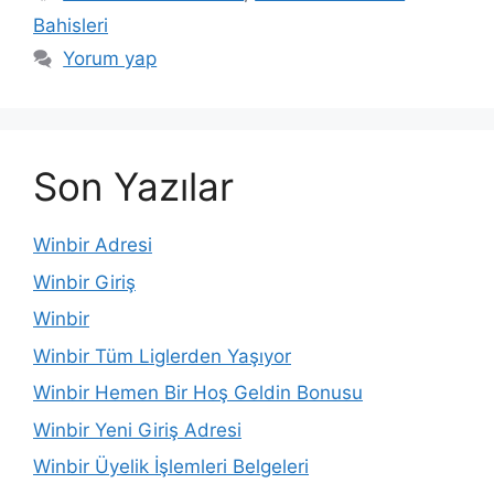
Bahisleri
Yorum yap
Son Yazılar
Winbir Adresi
Winbir Giriş
Winbir
Winbir Tüm Liglerden Yaşıyor
Winbir Hemen Bir Hoş Geldin Bonusu
Winbir Yeni Giriş Adresi
Winbir Üyelik İşlemleri Belgeleri