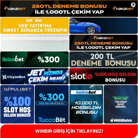
×
WINBIR GİRİŞ İÇİN TIKLAYINIZ!