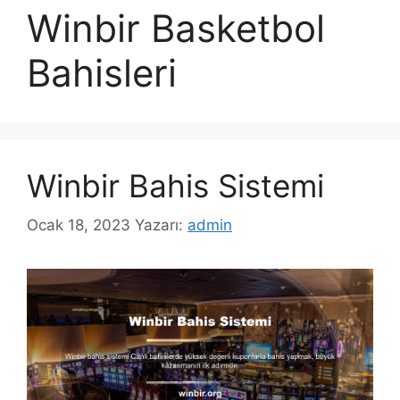
Winbir Basketbol
Bahisleri
Winbir Bahis Sistemi
Ocak 18, 2023
Yazarı:
admin