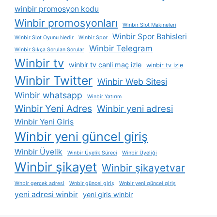
winbir promosyon kodu
Winbir promosyonları
Winbir Slot Makineleri
Winbir Spor Bahisleri
Winbir Slot Oyunu Nedir
Winbir Spor
Winbir Telegram
Winbir Sıkça Sorulan Sorular
Winbir tv
winbir tv canli maç izle
winbir tv izle
Winbir Twitter
Winbir Web Sitesi
Winbir whatsapp
Winbir Yatırım
Winbir Yeni Adres
Winbir yeni adresi
Winbir Yeni Giriş
Winbir yeni güncel giriş
Winbir Üyelik
Winbir Üyelik Süreci
Winbir Üyeliği
Winbir şikayet
Winbir şikayetvar
Wnbir gerçek adresi
Wnbir güncel giriş
Wnbir yeni güncel giriş
yeni adresi winbir
yeni giris winbir