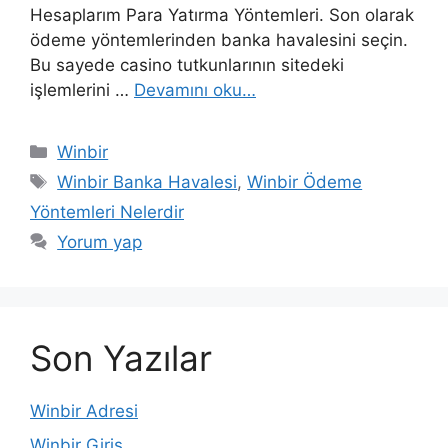
Hesaplarım Para Yatırma Yöntemleri. Son olarak
ödeme yöntemlerinden banka havalesini seçin.
Bu sayede casino tutkunlarının sitedeki
işlemlerini …
Devamını oku…
Kategoriler
Winbir
Etiketler
Winbir Banka Havalesi
,
Winbir Ödeme
Yöntemleri Nelerdir
Yorum yap
Son Yazılar
Winbir Adresi
Winbir Giriş