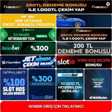
×
WINBIR GİRİŞ İÇİN TIKLAYINIZ!