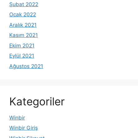
Şubat 2022
Ocak 2022
Aralık 2021
Kasım 2021
Ekim 2021
Eylül 2021
Ağustos 2021
Kategoriler
Winbir
Winbir Giriş