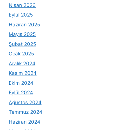
Nisan 2026
Eylül 2025
Haziran 2025
Mayıs 2025
Şubat 2025
Ocak 2025
Aralık 2024
Kasım 2024
Ekim 2024
Eylül 2024
Ağustos 2024
Temmuz 2024
Haziran 2024