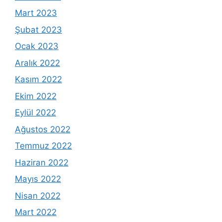
Mart 2023
Şubat 2023
Ocak 2023
Aralık 2022
Kasım 2022
Ekim 2022
Eylül 2022
Ağustos 2022
Temmuz 2022
Haziran 2022
Mayıs 2022
Nisan 2022
Mart 2022