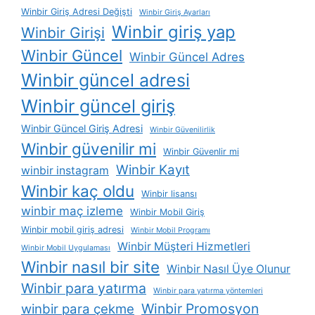
Winbir Giriş Adresi Değişti
Winbir Giriş Ayarları
Winbir giriş yap
Winbir Girişi
Winbir Güncel
Winbir Güncel Adres
Winbir güncel adresi
Winbir güncel giriş
Winbir Güncel Giriş Adresi
Winbir Güvenilirlik
Winbir güvenilir mi
Winbir Güvenlir mi
Winbir Kayıt
winbir instagram
Winbir kaç oldu
Winbir lisansı
winbir maç izleme
Winbir Mobil Giriş
Winbir mobil giriş adresi
Winbir Mobil Programı
Winbir Müşteri Hizmetleri
Winbir Mobil Uygulaması
Winbir nasıl bir site
Winbir Nasıl Üye Olunur
Winbir para yatırma
Winbir para yatırma yöntemleri
Winbir Promosyon
winbir para çekme