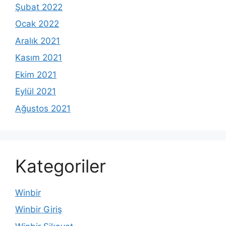
Şubat 2022
Ocak 2022
Aralık 2021
Kasım 2021
Ekim 2021
Eylül 2021
Ağustos 2021
Kategoriler
Winbir
Winbir Giriş