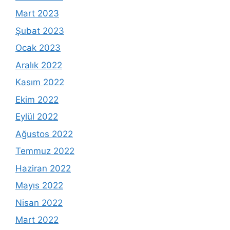
Mart 2023
Şubat 2023
Ocak 2023
Aralık 2022
Kasım 2022
Ekim 2022
Eylül 2022
Ağustos 2022
Temmuz 2022
Haziran 2022
Mayıs 2022
Nisan 2022
Mart 2022