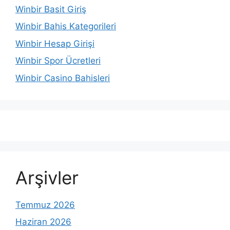
Winbir Basit Giriş
Winbir Bahis Kategorileri
Winbir Hesap Girişi
Winbir Spor Ücretleri
Winbir Casino Bahisleri
Arşivler
Temmuz 2026
Haziran 2026