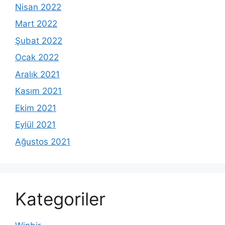
Nisan 2022
Mart 2022
Şubat 2022
Ocak 2022
Aralık 2021
Kasım 2021
Ekim 2021
Eylül 2021
Ağustos 2021
Kategoriler