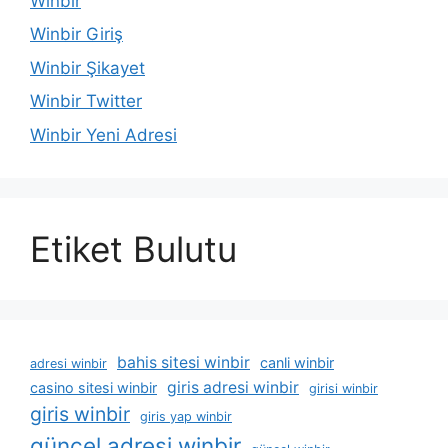
Winbir
Winbir Giriş
Winbir Şikayet
Winbir Twitter
Winbir Yeni Adresi
Etiket Bulutu
bahis sitesi winbir
canli winbir
adresi winbir
giris adresi winbir
casino sitesi winbir
girisi winbir
giris winbir
giris yap winbir
güncel adresi winbir