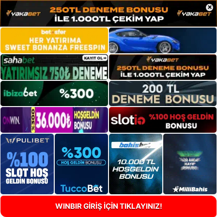
×
WINBIR GİRİŞ İÇİN TIKLAYINIZ!