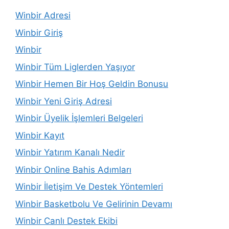
Winbir Adresi
Winbir Giriş
Winbir
Winbir Tüm Liglerden Yaşıyor
Winbir Hemen Bir Hoş Geldin Bonusu
Winbir Yeni Giriş Adresi
Winbir Üyelik İşlemleri Belgeleri
Winbir Kayıt
Winbir Yatırım Kanalı Nedir
Winbir Online Bahis Adımları
Winbir İletişim Ve Destek Yöntemleri
Winbir Basketbolu Ve Gelirinin Devamı
Winbir Canlı Destek Ekibi