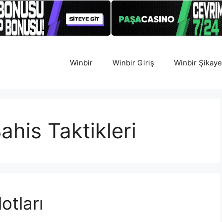
Winbir
Winbir Giriş
Winbir Şikaye
ahis Taktikleri
otları