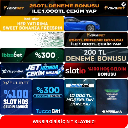
×
WINBIR GİRİŞ İÇİN TIKLAYINIZ!