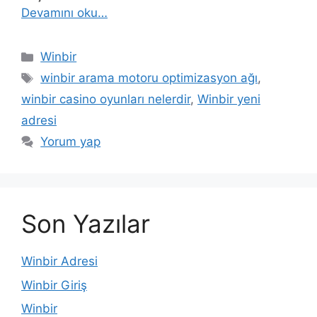
Devamını oku…
Kategoriler
Winbir
Etiketler
winbir arama motoru optimizasyon ağı
,
winbir casino oyunları nelerdir
,
Winbir yeni
adresi
Yorum yap
Son Yazılar
Winbir Adresi
Winbir Giriş
Winbir