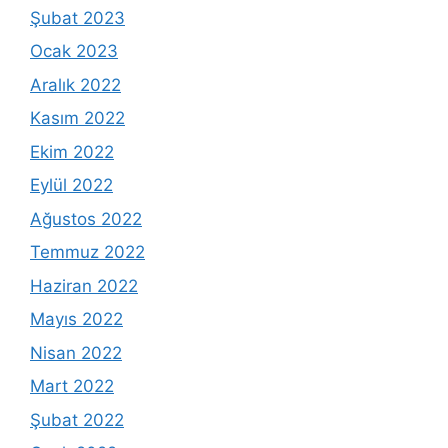
Şubat 2023
Ocak 2023
Aralık 2022
Kasım 2022
Ekim 2022
Eylül 2022
Ağustos 2022
Temmuz 2022
Haziran 2022
Mayıs 2022
Nisan 2022
Mart 2022
Şubat 2022