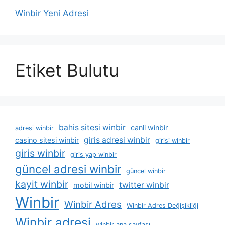
Winbir Yeni Adresi
Etiket Bulutu
bahis sitesi winbir
canli winbir
adresi winbir
giris adresi winbir
casino sitesi winbir
girisi winbir
giris winbir
giris yap winbir
güncel adresi winbir
güncel winbir
kayit winbir
twitter winbir
mobil winbir
Winbir
Winbir Adres
Winbir Adres Değişikliği
Winbir adresi
winbir ana sayfası