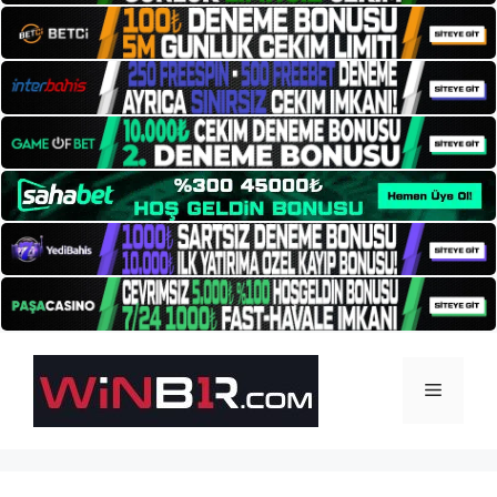
İçeriğe
atla
Menü