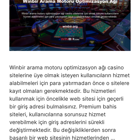
Winbir arama motoru optimizasyon ağı casino
sitelerine üye olmak isteyen kullanıcıların hizmet
alabilmeleri için para yatırmadan önce o sitelere
kayıt olmaları gerekmektedir. Bu hizmetleri
kullanmak için öncelikle web sitesi için geçerli
bir giriş adresi bulmalısınız. Premium bahis
siteleri, kullanıcılarına sorunsuz hizmet
verebilmek için giriş adreslerini sürekli
değiştirmektedir. Bu değişikliklerden sonra
başarılı bir web sitesinin hizmetlerinden …