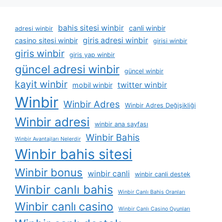
bahis sitesi winbir
canli winbir
adresi winbir
giris adresi winbir
casino sitesi winbir
girisi winbir
giris winbir
giris yap winbir
güncel adresi winbir
güncel winbir
kayit winbir
twitter winbir
mobil winbir
Winbir
Winbir Adres
Winbir Adres Değişikliği
Winbir adresi
winbir ana sayfası
Winbir Bahis
Winbir Avantajları Nelerdir
Winbir bahis sitesi
Winbir bonus
winbir canli
winbir canli destek
Winbir canlı bahis
Winbir Canlı Bahis Oranları
Winbir canlı casino
Winbir Canlı Casino Oyunları