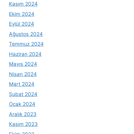
Kasım 2024
Ekim 2024
Eylül 2024
Ağustos 2024
Temmuz 2024
Haziran 2024
Mayıs 2024
Nisan 2024
Mart 2024
Şubat 2024
Ocak 2024
Aralık 2023
Kasım 2023