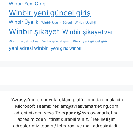
Winbir Yeni Giriş
Winbir yeni güncel giriş
Winbir Üyelik
Winbir Üyelik Süreci
Winbir Üyeliği
Winbir şikayet
Winbir şikayetvar
Wnbir gerçek adresi
Wnbir güncel giriş
Wnbir yeni güncel giriş
yeni adresi winbir
yeni giris winbir
"Avrasya'nın en büyük reklam platformunda olmak için
Microsoft Teams:
reklam@avrasyamarketing.com
adresimizden veya Telegram: @Avrasyamarketing
adresimizden irtibat kurabilirsiniz. (Tek iletişim
adreslerimiz teams / telegram ve mail adresimizdir.
Harici hiçbir iletişim adresimiz bulunmamaktadır.