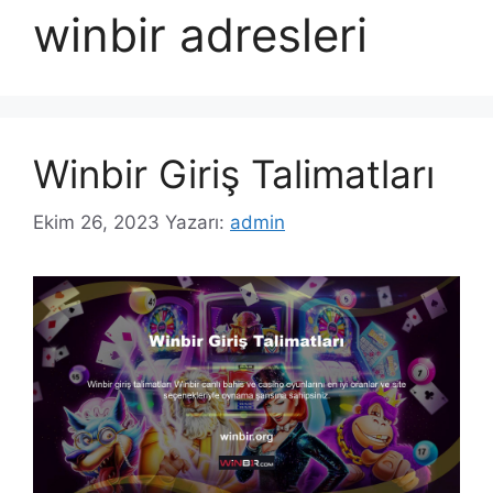
winbir adresleri
Winbir Giriş Talimatları
Ekim 26, 2023
Yazarı:
admin