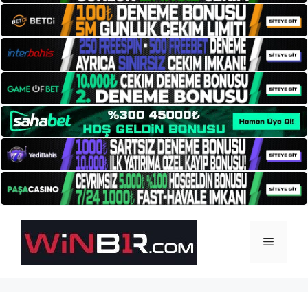
İçeriğe
atla
Menü