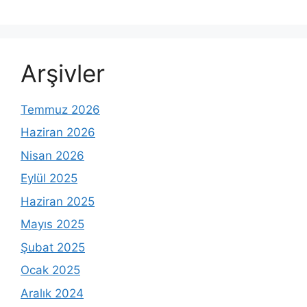
Arşivler
Temmuz 2026
Haziran 2026
Nisan 2026
Eylül 2025
Haziran 2025
Mayıs 2025
Şubat 2025
Ocak 2025
Aralık 2024