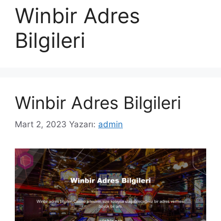
Winbir Adres
Bilgileri
Winbir Adres Bilgileri
Mart 2, 2023
Yazarı:
admin