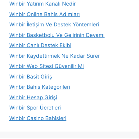
Winbir Yatırım Kanalı Nedir
Winbir Online Bahis Adımları
Winbir İletişim Ve Destek Yöntemleri
Winbir Basketbolu Ve Gelirinin Devamı
Winbir Canlı Destek Ekibi
Winbir Kaydettirmek Ne Kadar Sürer
Winbir Web Sitesi Güvenilir Mi
Winbir Basit Giriş
Winbir Bahis Kategorileri
Winbir Hesap Girişi
Winbir Spor Ücretleri
Winbir Casino Bahisleri