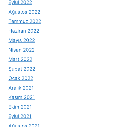
Eylül 2022
Ağustos 2022
Temmuz 2022
Haziran 2022
Mayıs 2022
Nisan 2022
Mart 2022
Şubat 2022
Ocak 2022
Aralık 2021
Kasım 2021
Ekim 2021
Eylül 2021
Ağustos 2021