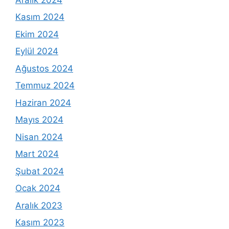
Kasım 2024
Ekim 2024
Eylül 2024
Ağustos 2024
Temmuz 2024
Haziran 2024
Mayıs 2024
Nisan 2024
Mart 2024
Şubat 2024
Ocak 2024
Aralık 2023
Kasım 2023