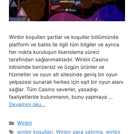
Winbir koşulları şartlar ve koşullar bölümünde
platform ve bahis ile ilgili tüm bilgiler ve ayrıca
her nokta kuruluşun lisanslama süreci
tarafından sağlanmaktadır. Winbir Casino
lobisinde benzersiz ve özgün ürünler ve
hizmetler ve oyun alt sitesinde geniş bir oyun
yelpazesi sunarak herkes için eşit bir oyun alanı
sağlar. Tüm Casino severler, yasadışı
faaliyetlerde bulunmanın, bunu yapmaya …
Devamını oku…
Kategoriler
Winbir
Etiketler
winbir koşulları
,
Winbir para yatırma
,
winbir