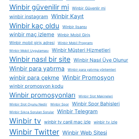
Winbir güvenilir mi
Winbir Güvenlir mi
Winbir Kayıt
winbir instagram
Winbir kaç oldu
Winbir lisansı
winbir maç izleme
Winbir Mobil Giriş
Winbir mobil giriş adresi
Winbir Mobil Programı
Winbir Müşteri Hizmetleri
Winbir Mobil Uygulaması
Winbir nasıl bir site
Winbir Nasıl Üye Olunur
Winbir para yatırma
Winbir para yatırma yöntemleri
Winbir Promosyon
winbir para çekme
winbir promosyon kodu
Winbir promosyonları
Winbir Slot Makineleri
Winbir Spor Bahisleri
Winbir Slot Oyunu Nedir
Winbir Spor
Winbir Telegram
Winbir Sıkça Sorulan Sorular
Winbir tv
winbir tv canli maç izle
winbir tv izle
Winbir Twitter
Winbir Web Sitesi