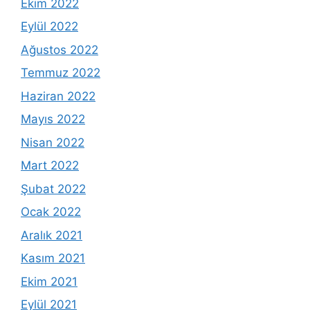
Ekim 2022
Eylül 2022
Ağustos 2022
Temmuz 2022
Haziran 2022
Mayıs 2022
Nisan 2022
Mart 2022
Şubat 2022
Ocak 2022
Aralık 2021
Kasım 2021
Ekim 2021
Eylül 2021