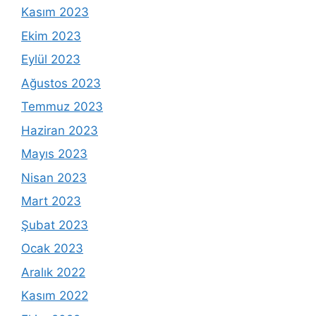
Kasım 2023
Ekim 2023
Eylül 2023
Ağustos 2023
Temmuz 2023
Haziran 2023
Mayıs 2023
Nisan 2023
Mart 2023
Şubat 2023
Ocak 2023
Aralık 2022
Kasım 2022