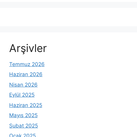
Arşivler
Temmuz 2026
Haziran 2026
Nisan 2026
Eylül 2025
Haziran 2025
Mayıs 2025
Şubat 2025
Ocak 2025