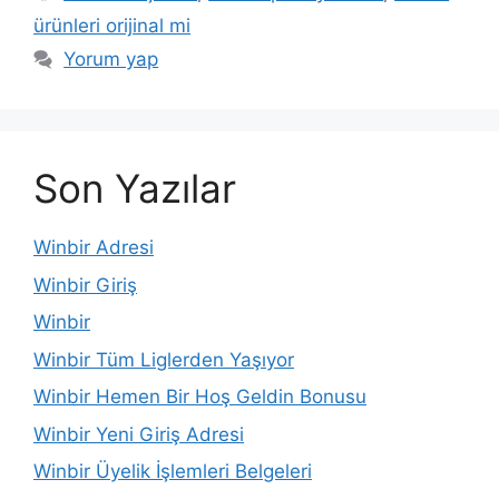
ürünleri orijinal mi
Yorum yap
Son Yazılar
Winbir Adresi
Winbir Giriş
Winbir
Winbir Tüm Liglerden Yaşıyor
Winbir Hemen Bir Hoş Geldin Bonusu
Winbir Yeni Giriş Adresi
Winbir Üyelik İşlemleri Belgeleri