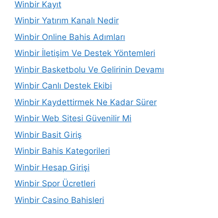
Winbir Kayıt
Winbir Yatırım Kanalı Nedir
Winbir Online Bahis Adımları
Winbir İletişim Ve Destek Yöntemleri
Winbir Basketbolu Ve Gelirinin Devamı
Winbir Canlı Destek Ekibi
Winbir Kaydettirmek Ne Kadar Sürer
Winbir Web Sitesi Güvenilir Mi
Winbir Basit Giriş
Winbir Bahis Kategorileri
Winbir Hesap Girişi
Winbir Spor Ücretleri
Winbir Casino Bahisleri