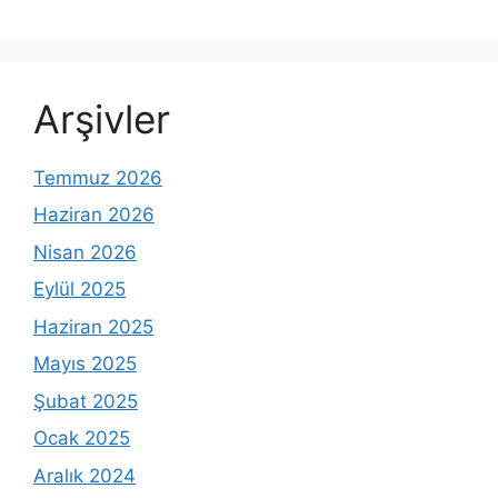
Arşivler
Temmuz 2026
Haziran 2026
Nisan 2026
Eylül 2025
Haziran 2025
Mayıs 2025
Şubat 2025
Ocak 2025
Aralık 2024