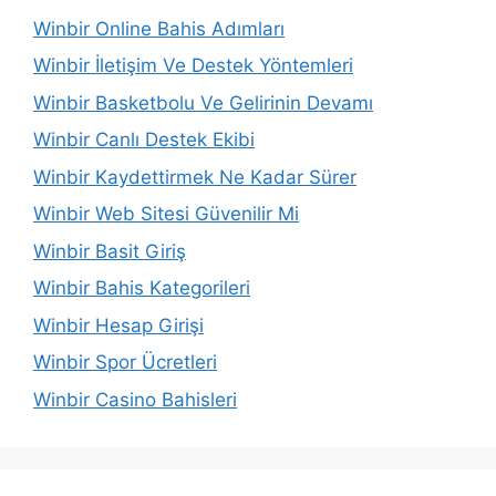
Winbir Online Bahis Adımları
Winbir İletişim Ve Destek Yöntemleri
Winbir Basketbolu Ve Gelirinin Devamı
Winbir Canlı Destek Ekibi
Winbir Kaydettirmek Ne Kadar Sürer
Winbir Web Sitesi Güvenilir Mi
Winbir Basit Giriş
Winbir Bahis Kategorileri
Winbir Hesap Girişi
Winbir Spor Ücretleri
Winbir Casino Bahisleri