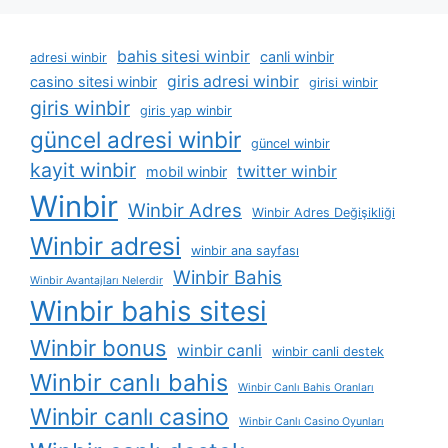
bahis sitesi winbir
canli winbir
adresi winbir
giris adresi winbir
casino sitesi winbir
girisi winbir
giris winbir
giris yap winbir
güncel adresi winbir
güncel winbir
kayit winbir
twitter winbir
mobil winbir
Winbir
Winbir Adres
Winbir Adres Değişikliği
Winbir adresi
winbir ana sayfası
Winbir Bahis
Winbir Avantajları Nelerdir
Winbir bahis sitesi
Winbir bonus
winbir canli
winbir canli destek
Winbir canlı bahis
Winbir Canlı Bahis Oranları
Winbir canlı casino
Winbir Canlı Casino Oyunları