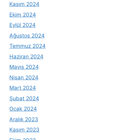
Kasım 2024
Ekim 2024
Eylül 2024
Ağustos 2024
Temmuz 2024
Haziran 2024
Mayıs 2024
Nisan 2024
Mart 2024
Şubat 2024
Ocak 2024
Aralık 2023
Kasım 2023