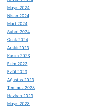
Mayıs 2024
Nisan 2024
Mart 2024
Şubat 2024
Ocak 2024
Aralık 2023
Kasım 2023
Ekim 2023
Eylül 2023
Ağustos 2023
Temmuz 2023
Haziran 2023
Mayıs 2023