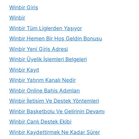
Winbir Giriş
Winbir
Winbir Tüm Liglerden Yaşıyor
Winbir Hemen Bir Hoş Geldin Bonusu
Winbir Yeni Giriş Adresi
Winbir Üyelik İşlemleri Belgeleri
Winbir Kayıt
Winbir Yatırım Kanalı Nedir
Winbir Online Bahis Adımları
Winbir İletişim Ve Destek Yöntemleri
Winbir Basketbolu Ve Gelirinin Devamı
Winbir Canlı Destek Ekibi
Winbir Kaydettirmek Ne Kadar Sürer