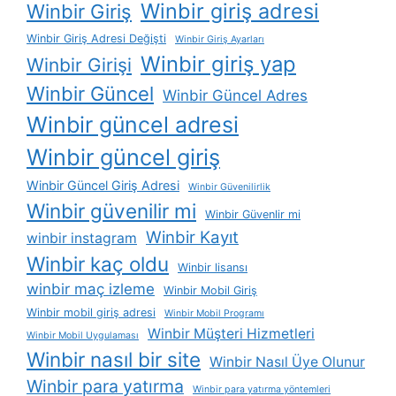
Winbir giriş adresi
Winbir Giriş
Winbir Giriş Adresi Değişti
Winbir Giriş Ayarları
Winbir giriş yap
Winbir Girişi
Winbir Güncel
Winbir Güncel Adres
Winbir güncel adresi
Winbir güncel giriş
Winbir Güncel Giriş Adresi
Winbir Güvenilirlik
Winbir güvenilir mi
Winbir Güvenlir mi
Winbir Kayıt
winbir instagram
Winbir kaç oldu
Winbir lisansı
winbir maç izleme
Winbir Mobil Giriş
Winbir mobil giriş adresi
Winbir Mobil Programı
Winbir Müşteri Hizmetleri
Winbir Mobil Uygulaması
Winbir nasıl bir site
Winbir Nasıl Üye Olunur
Winbir para yatırma
Winbir para yatırma yöntemleri