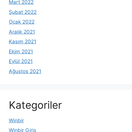
Mart 2022
Şubat 2022
Ocak 2022
Aralık 2021
Kasım 2021
Ekim 2021
Eylül 2021
Ağustos 2021
Kategoriler
Winbir
Winbir Giriş