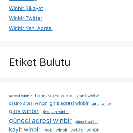
Winbir Şikayet
Winbir Twitter
Winbir Yeni Adresi
Etiket Bulutu
bahis sitesi winbir
canli winbir
adresi winbir
giris adresi winbir
casino sitesi winbir
girisi winbir
giris winbir
giris yap winbir
güncel adresi winbir
güncel winbir
kayit winbir
twitter winbir
mobil winbir