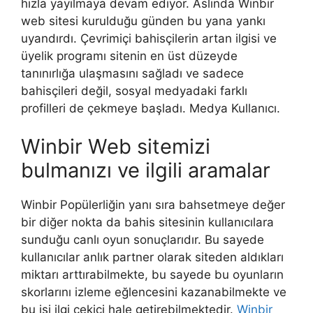
hızla yayılmaya devam ediyor. Aslında Winbir
web sitesi kurulduğu günden bu yana yankı
uyandırdı. Çevrimiçi bahisçilerin artan ilgisi ve
üyelik programı sitenin en üst düzeyde
tanınırlığa ulaşmasını sağladı ve sadece
bahisçileri değil, sosyal medyadaki farklı
profilleri de çekmeye başladı. Medya Kullanıcı.
Winbir Web sitemizi
bulmanızı ve ilgili aramalar
Winbir Popülerliğin yanı sıra bahsetmeye değer
bir diğer nokta da bahis sitesinin kullanıcılara
sunduğu canlı oyun sonuçlarıdır. Bu sayede
kullanıcılar anlık partner olarak siteden aldıkları
miktarı arttırabilmekte, bu sayede bu oyunların
skorlarını izleme eğlencesini kazanabilmekte ve
bu işi ilgi çekici hale getirebilmektedir.
Winbir