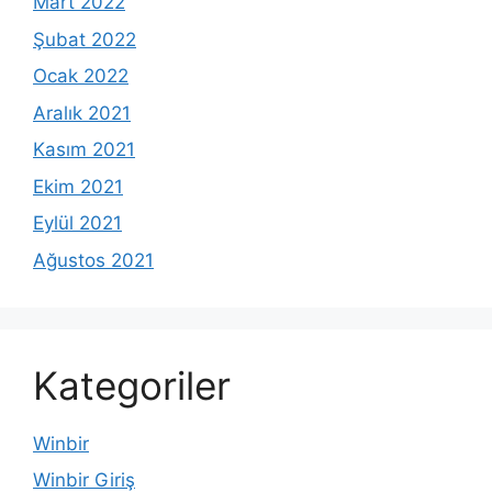
Mart 2022
Şubat 2022
Ocak 2022
Aralık 2021
Kasım 2021
Ekim 2021
Eylül 2021
Ağustos 2021
Kategoriler
Winbir
Winbir Giriş