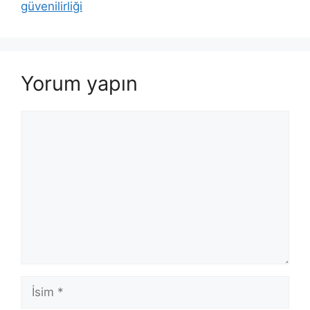
güvenilirliği
Yorum yapın
Yorum
İsim