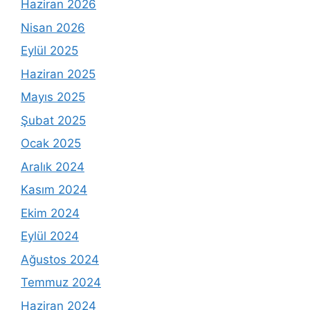
Haziran 2026
Nisan 2026
Eylül 2025
Haziran 2025
Mayıs 2025
Şubat 2025
Ocak 2025
Aralık 2024
Kasım 2024
Ekim 2024
Eylül 2024
Ağustos 2024
Temmuz 2024
Haziran 2024