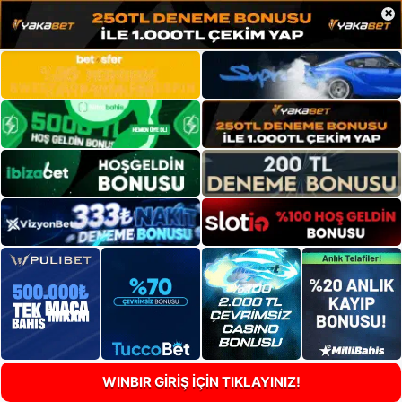
×
WINBIR GİRİŞ İÇİN TIKLAYINIZ!