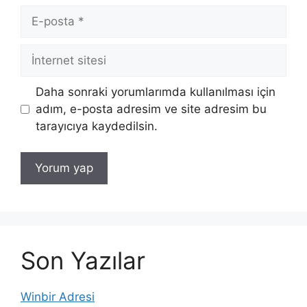
E-
posta
İnternet
sitesi
Daha sonraki yorumlarımda kullanılması için
adım, e-posta adresim ve site adresim bu
tarayıcıya kaydedilsin.
Son Yazılar
Winbir Adresi