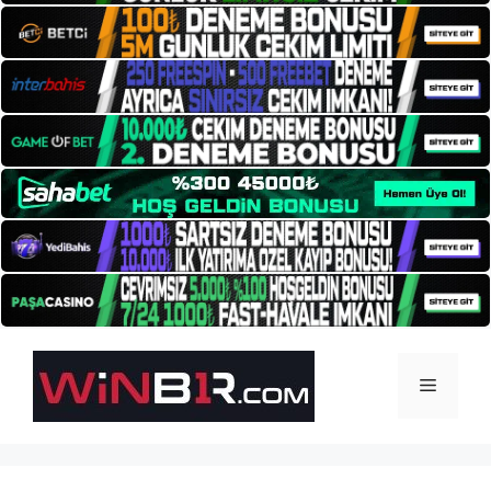
İçeriğe
atla
Menü