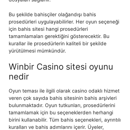
Bu şekilde bahisçiler olağandışı bahis
prosedürleri uygulayabilirler. Her oyun seçeneği
için bahis sitesi hangi prosedürleri
tamamlamaları gerektiğini gösterecektir. Bu
kurallar ile prosedürlerin kaliteli bir şekilde
yürütülmesi mümkündür.
Winbir Casino sitesi oyunu
nedir
Oyun teması ile ilgili olarak casino odaklı hizmet
veren çok sayıda bahis sitesinin bahis arşivleri
bulunmaktadır. Oyun tutkunları, prosedürlerini
tamamlamak için bu seçeneklerden herhangi
birini kullanabilir. Tüm bahis seçenekleri, ayrıntılı
kuralları ve bahis adımlarını içerir. Üyeler,