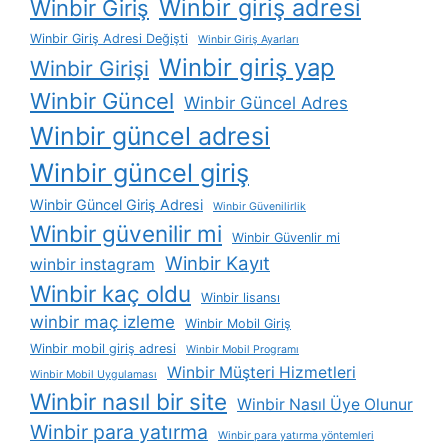
Winbir giriş adresi
Winbir Giriş
Winbir Giriş Adresi Değişti
Winbir Giriş Ayarları
Winbir giriş yap
Winbir Girişi
Winbir Güncel
Winbir Güncel Adres
Winbir güncel adresi
Winbir güncel giriş
Winbir Güncel Giriş Adresi
Winbir Güvenilirlik
Winbir güvenilir mi
Winbir Güvenlir mi
Winbir Kayıt
winbir instagram
Winbir kaç oldu
Winbir lisansı
winbir maç izleme
Winbir Mobil Giriş
Winbir mobil giriş adresi
Winbir Mobil Programı
Winbir Müşteri Hizmetleri
Winbir Mobil Uygulaması
Winbir nasıl bir site
Winbir Nasıl Üye Olunur
Winbir para yatırma
Winbir para yatırma yöntemleri