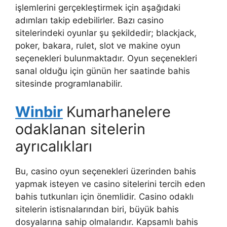
işlemlerini gerçekleştirmek için aşağıdaki
adımları takip edebilirler. Bazı casino
sitelerindeki oyunlar şu şekildedir; blackjack,
poker, bakara, rulet, slot ve makine oyun
seçenekleri bulunmaktadır. Oyun seçenekleri
sanal olduğu için günün her saatinde bahis
sitesinde programlanabilir.
Winbir
Kumarhanelere
odaklanan sitelerin
ayrıcalıkları
Bu, casino oyun seçenekleri üzerinden bahis
yapmak isteyen ve casino sitelerini tercih eden
bahis tutkunları için önemlidir. Casino odaklı
sitelerin istisnalarından biri, büyük bahis
dosyalarına sahip olmalarıdır. Kapsamlı bahis