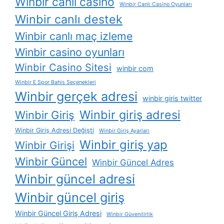
Winbir canlı casino
Winbir Canlı Casino Oyunları
Winbir canlı destek
Winbir canlı maç izleme
Winbir casino oyunları
Winbir Casino Sitesi
winbir com
Winbir E Spor Bahis Seçenekleri
Winbir gerçek adresi
winbir giris twitter
Winbir giriş adresi
Winbir Giriş
Winbir Giriş Adresi Değişti
Winbir Giriş Ayarları
Winbir giriş yap
Winbir Girişi
Winbir Güncel
Winbir Güncel Adres
Winbir güncel adresi
Winbir güncel giriş
Winbir Güncel Giriş Adresi
Winbir Güvenilirlik