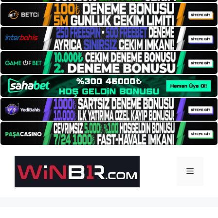
İçeriğe
atla
Menü