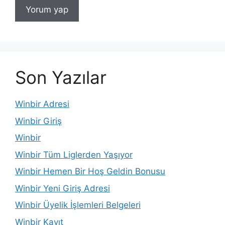
Son Yazılar
Winbir Adresi
Winbir Giriş
Winbir
Winbir Tüm Liglerden Yaşıyor
Winbir Hemen Bir Hoş Geldin Bonusu
Winbir Yeni Giriş Adresi
Winbir Üyelik İşlemleri Belgeleri
Winbir Kayıt