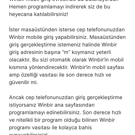
Hemen programlamayı indirerek siz de bu
heyecana katılabilirsiniz!
İster masaüstünden isterse cep telefonunuzdan
Winbir mobile giriş yapabilirsiniz. Masaüstünden
giriş gerçekleştirme istemeniz halinde Winbir
giriş adresinin başına “m” koymanız yeterli
olacaktır. Bu sizi otomatik olarak Winbir’in mobil
kısmına yönlendirecektir. Winbir’in mobil sayfası
amp özelliği vasıtası ile son derece hızlı ve
güvenilir mi.
Ancak cep telefonunuzdan giriş gerçekleştirme
istiyorsanız Winbir ana sayfasından
programlamayı edinebilirsiniz. Son derece hızlı
ve nitelikli bir program olduğu bilinen Winbir
programı vasıtası ile kolayca bahis