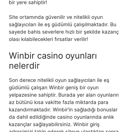
bir yere sahiptir!
Site ortamında güvenilir ve nitelikli oyun
sağlayıcıları ile eş güdümlü çalışılmaktadır. Bu
sayede bahis severlere hızlı bir şekilde kazanç
olası kılabilecekleri fırsatlar verilir!
Winbir casino oyunları
nelerdir
Son derece nitelikli oyun sağlayıcıları ile eş
güdümlü çalışan Winbir geniş bir oyun
yelpazesine sahiptir. Burada yer alan oyunların
az bütünü kısa vakitte fazla miktarda para
kazandırmaktadır. Winbir’in sağladığı bonuslar
da dahil edildiğinde casino oyunlarında anlık
kazançlar sağlayabilirsiniz. Winbir giriş
adresimizi takip ederek siteye ulaştıktan sonra