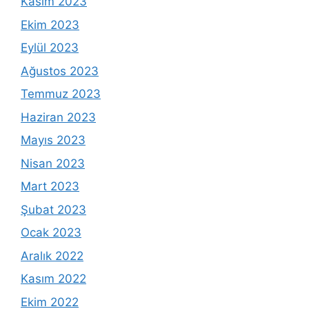
Kasım 2023
Ekim 2023
Eylül 2023
Ağustos 2023
Temmuz 2023
Haziran 2023
Mayıs 2023
Nisan 2023
Mart 2023
Şubat 2023
Ocak 2023
Aralık 2022
Kasım 2022
Ekim 2022