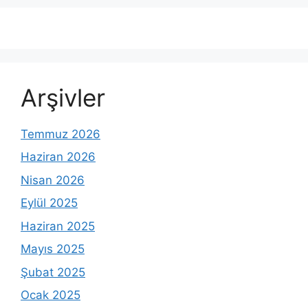
Arşivler
Temmuz 2026
Haziran 2026
Nisan 2026
Eylül 2025
Haziran 2025
Mayıs 2025
Şubat 2025
Ocak 2025