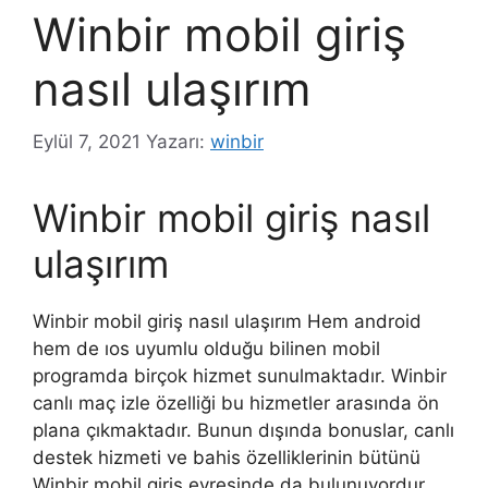
Winbir mobil giriş
nasıl ulaşırım
Eylül 7, 2021
Yazarı:
winbir
Winbir mobil giriş nasıl
ulaşırım
Winbir mobil giriş nasıl ulaşırım Hem android
hem de ıos uyumlu olduğu bilinen mobil
programda birçok hizmet sunulmaktadır. Winbir
canlı maç izle özelliği bu hizmetler arasında ön
plana çıkmaktadır. Bunun dışında bonuslar, canlı
destek hizmeti ve bahis özelliklerinin bütünü
Winbir mobil giriş evresinde da bulunuyordur.