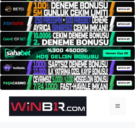
İçeriğe
atla
Menü