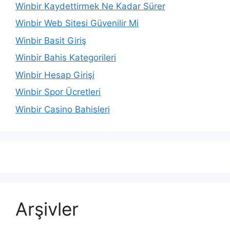
Winbir Kaydettirmek Ne Kadar Sürer
Winbir Web Sitesi Güvenilir Mi
Winbir Basit Giriş
Winbir Bahis Kategorileri
Winbir Hesap Girişi
Winbir Spor Ücretleri
Winbir Casino Bahisleri
Arşivler