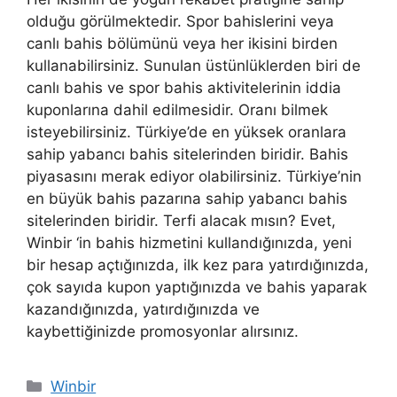
olduğu görülmektedir. Spor bahislerini veya
canlı bahis bölümünü veya her ikisini birden
kullanabilirsiniz. Sunulan üstünlüklerden biri de
canlı bahis ve spor bahis aktivitelerinin iddia
kuponlarına dahil edilmesidir. Oranı bilmek
isteyebilirsiniz. Türkiye’de en yüksek oranlara
sahip yabancı bahis sitelerinden biridir. Bahis
piyasasını merak ediyor olabilirsiniz. Türkiye’nin
en büyük bahis pazarına sahip yabancı bahis
sitelerinden biridir. Terfi alacak mısın? Evet,
Winbir ‘in bahis hizmetini kullandığınızda, yeni
bir hesap açtığınızda, ilk kez para yatırdığınızda,
çok sayıda kupon yaptığınızda ve bahis yaparak
kazandığınızda, yatırdığınızda ve
kaybettiğinizde promosyonlar alırsınız.
Kategoriler
Winbir