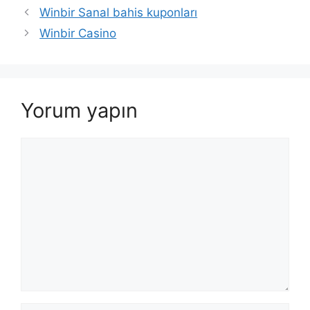
Yazı
Winbir Sanal bahis kuponları
dolaşımı
Winbir Casino
Yorum yapın
Yorum