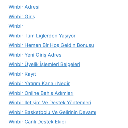
Winbir Adresi
Winbir Giriş
Winbir
Winbir Tüm Liglerden Yaşıyor
Winbir Hemen Bir Hoş Geldin Bonusu
Winbir Yeni Giriş Adresi
Winbir Üyelik İşlemleri Belgeleri
Winbir Kayıt
Winbir Yatırım Kanalı Nedir
Winbir Online Bahis Adımları
Winbir İletişim Ve Destek Yöntemleri
Winbir Basketbolu Ve Gelirinin Devamı
Winbir Canlı Destek Ekibi