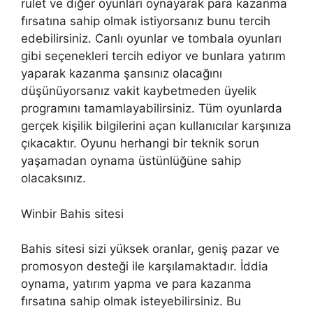
rulet ve diğer oyunları oynayarak para kazanma
fırsatına sahip olmak istiyorsanız bunu tercih
edebilirsiniz. Canlı oyunlar ve tombala oyunları
gibi seçenekleri tercih ediyor ve bunlara yatırım
yaparak kazanma şansınız olacağını
düşünüyorsanız vakit kaybetmeden üyelik
programını tamamlayabilirsiniz. Tüm oyunlarda
gerçek kişilik bilgilerini açan kullanıcılar karşınıza
çıkacaktır. Oyunu herhangi bir teknik sorun
yaşamadan oynama üstünlüğüne sahip
olacaksınız.
Winbir Bahis sitesi
Bahis sitesi sizi yüksek oranlar, geniş pazar ve
promosyon desteği ile karşılamaktadır. İddia
oynama, yatırım yapma ve para kazanma
fırsatına sahip olmak isteyebilirsiniz. Bu