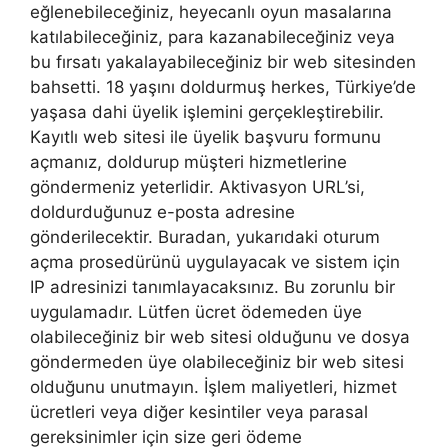
eğlenebileceğiniz, heyecanlı oyun masalarına
katılabileceğiniz, para kazanabileceğiniz veya
bu fırsatı yakalayabileceğiniz bir web sitesinden
bahsetti. 18 yaşını doldurmuş herkes, Türkiye’de
yaşasa dahi üyelik işlemini gerçekleştirebilir.
Kayıtlı web sitesi ile üyelik başvuru formunu
açmanız, doldurup müşteri hizmetlerine
göndermeniz yeterlidir. Aktivasyon URL’si,
doldurduğunuz e-posta adresine
gönderilecektir. Buradan, yukarıdaki oturum
açma prosedürünü uygulayacak ve sistem için
IP adresinizi tanımlayacaksınız. Bu zorunlu bir
uygulamadır. Lütfen ücret ödemeden üye
olabileceğiniz bir web sitesi olduğunu ve dosya
göndermeden üye olabileceğiniz bir web sitesi
olduğunu unutmayın. İşlem maliyetleri, hizmet
ücretleri veya diğer kesintiler veya parasal
gereksinimler için size geri ödeme