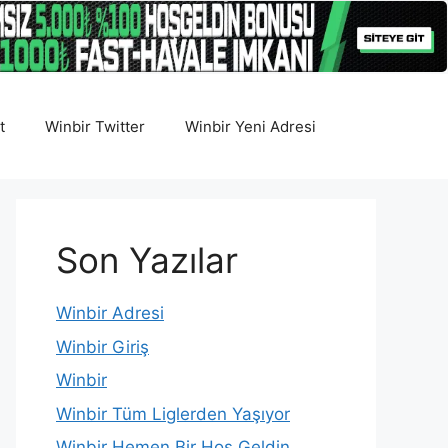
t
Winbir Twitter
Winbir Yeni Adresi
Son Yazılar
Winbir Adresi
Winbir Giriş
Winbir
Winbir Tüm Liglerden Yaşıyor
Winbir Hemen Bir Hoş Geldin