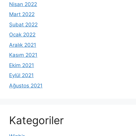
Nisan 2022
Mart 2022
Şubat 2022
Ocak 2022
Aralık 2021
Kasım 2021
Ekim 2021
Eylül 2021
Ağustos 2021
Kategoriler