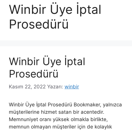
Winbir Üye İptal
Prosedürü
Winbir Üye İptal
Prosedürü
Kasım 22, 2022
Yazarı:
winbir
Winbir Üye İptal Prosedürü Bookmaker, yalnızca
müşterilerine hizmet satan bir acentedir.
Memnuniyet oranı yüksek olmakla birlikte,
memnun olmayan müşteriler için de kolaylık