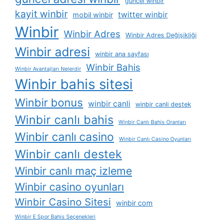
güncel winbir
kayit winbir
twitter winbir
mobil winbir
Winbir
Winbir Adres
Winbir Adres Değişikliği
Winbir adresi
winbir ana sayfası
Winbir Bahis
Winbir Avantajları Nelerdir
Winbir bahis sitesi
Winbir bonus
winbir canli
winbir canli destek
Winbir canlı bahis
Winbir Canlı Bahis Oranları
Winbir canlı casino
Winbir Canlı Casino Oyunları
Winbir canlı destek
Winbir canlı maç izleme
Winbir casino oyunları
Winbir Casino Sitesi
winbir com
Winbir E Spor Bahis Seçenekleri