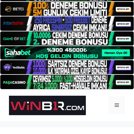
İçeriğe
atla
Menü