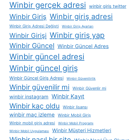
Winbir gerçek adresi
winbir giris twitter
Winbir giriş adresi
Winbir Giriş
Winbir Giriş Adresi Değişti
Winbir Giriş Ayarları
Winbir giriş yap
Winbir Girişi
Winbir Güncel
Winbir Güncel Adres
Winbir güncel adresi
Winbir güncel giriş
Winbir Güncel Giriş Adresi
Winbir Güvenilirlik
Winbir güvenilir mi
Winbir Güvenlir mi
Winbir Kayıt
winbir instagram
Winbir kaç oldu
Winbir lisansı
winbir maç izleme
Winbir Mobil Giriş
Winbir mobil giriş adresi
Winbir Mobil Programı
Winbir Müşteri Hizmetleri
Winbir Mobil Uygulaması
Winbir nasıl bir site