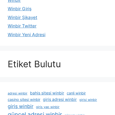
Winbir
Winbir Giriş
Winbir Şikayet
Winbir Twitter
Winbir Yeni Adresi
Etiket Bulutu
bahis sitesi winbir
canli winbir
adresi winbir
giris adresi winbir
casino sitesi winbir
girisi winbir
giris winbir
giris yap winbir
güncel adresi winbir