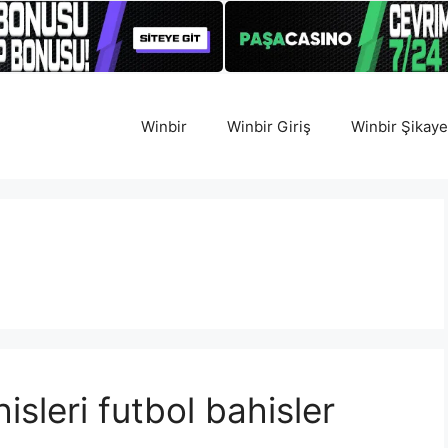
Winbir
Winbir Giriş
Winbir Şikaye
sleri futbol bahisler