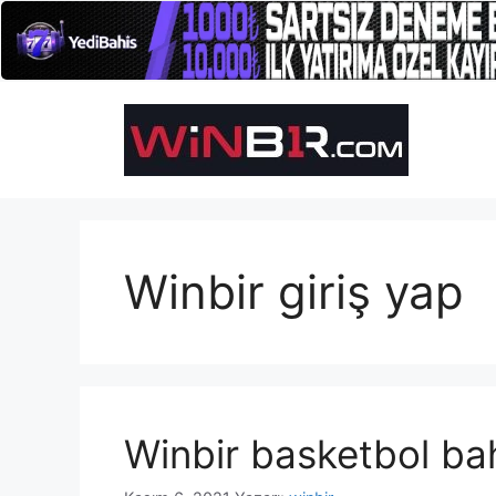
İçeriğe
atla
Winbir giriş yap
Winbir basketbol bahi